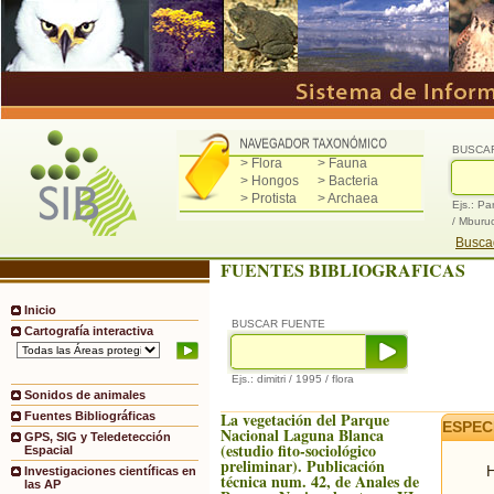
BUSCA
> Flora
> Fauna
> Hongos
> Bacteria
> Protista
> Archaea
Ejs.: Pa
/ Mburu
Buscad
FUENTES BIBLIOGRAFICAS
Inicio
BUSCAR FUENTE
Cartografía interactiva
Ejs.: dimitri / 1995 / flora
Sonidos de animales
La vegetación del Parque
Fuentes Bibliográficas
ESPEC
Nacional Laguna Blanca
GPS, SIG y Teledetección
(estudio fito-sociológico
Espacial
preliminar). Publicación
H
Investigaciones científicas en
técnica num. 42, de Anales de
las AP