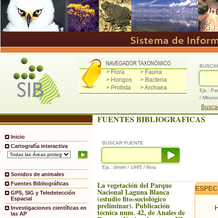
BUSCA
> Flora
> Fauna
> Hongos
> Bacteria
> Protista
> Archaea
Ejs.: Pa
/ Mburu
Buscad
FUENTES BIBLIOGRAFICAS
Inicio
BUSCAR FUENTE
Cartografía interactiva
Ejs.: dimitri / 1995 / flora
Sonidos de animales
La vegetación del Parque
Fuentes Bibliográficas
ESPEC
Nacional Laguna Blanca
GPS, SIG y Teledetección
(estudio fito-sociológico
Espacial
preliminar). Publicación
H
Investigaciones científicas en
técnica num. 42, de Anales de
las AP