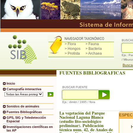
BUSCA
> Flora
> Fauna
> Hongos
> Bacteria
> Protista
> Archaea
Ejs.: Pa
/ Mburu
Buscad
FUENTES BIBLIOGRAFICAS
Inicio
BUSCAR FUENTE
Cartografía interactiva
Ejs.: dimitri / 1995 / flora
Sonidos de animales
La vegetación del Parque
Fuentes Bibliográficas
ESPEC
Nacional Laguna Blanca
GPS, SIG y Teledetección
(estudio fito-sociológico
Espacial
preliminar). Publicación
H
Investigaciones científicas en
técnica num. 42, de Anales de
las AP