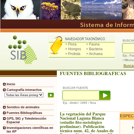
BUSCA
> Flora
> Fauna
> Hongos
> Bacteria
> Protista
> Archaea
Ejs.: Pa
/ Mburu
Buscad
FUENTES BIBLIOGRAFICAS
Inicio
BUSCAR FUENTE
Cartografía interactiva
Ejs.: dimitri / 1995 / flora
Sonidos de animales
La vegetación del Parque
Fuentes Bibliográficas
ESPEC
Nacional Laguna Blanca
GPS, SIG y Teledetección
(estudio fito-sociológico
Espacial
preliminar). Publicación
H
Investigaciones científicas en
técnica num. 42, de Anales de
las AP