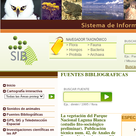
BUSCA
> Flora
> Fauna
> Hongos
> Bacteria
> Protista
> Archaea
Ejs.: Pa
/ Mburu
Buscad
FUENTES BIBLIOGRAFICAS
Inicio
BUSCAR FUENTE
Cartografía interactiva
Ejs.: dimitri / 1995 / flora
Sonidos de animales
La vegetación del Parque
Fuentes Bibliográficas
ESPEC
Nacional Laguna Blanca
GPS, SIG y Teledetección
(estudio fito-sociológico
Espacial
preliminar). Publicación
H
Investigaciones científicas en
técnica num. 42, de Anales de
las AP