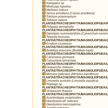
Astragalus sp.
Medicago lupulina
Melilotus indicus
Senna arnottiana (Cassia arnottiana)
Trifolium polymorphum
Trifolium repens
PLANTAE/TRACHEOPHYTA/MAGNOLIOPSIDA/FA
Polygala stenophylla
PLANTAE/TRACHEOPHYTA/MAGNOLIOPSIDA/G
Diplolepis nummulariifolia (Cynanchum nummul
Tweedia brunonis
PLANTAE/TRACHEOPHYTA/MAGNOLIOPSIDA/G
Erodium cicutarium
PLANTAE/TRACHEOPHYTA/MAGNOLIOPSIDA/LA
Buddleja araucana (Buddleja napii)
PLANTAE/TRACHEOPHYTA/MAGNOLIOPSIDA/LA
Calceolaria germainii
Calceolaria lanceolata
PLANTAE/TRACHEOPHYTA/MAGNOLIOPSIDA/L
Orobanche chilensis
PLANTAE/TRACHEOPHYTA/MAGNOLIOPSIDA/L
Mimulus glabratus (Mimulus parviflorus)
PLANTAE/TRACHEOPHYTA/MAGNOLIOPSIDA/LA
Limosella australis (Limosella aquatica)
Plantago sp.
PLANTAE/TRACHEOPHYTA/MAGNOLIOPSIDA/LA
Verbascum thapsus
PLANTAE/TRACHEOPHYTA/MAGNOLIOPSIDA/L
Acantholippia seriphioides
Glandularia aff. radicans
Glandularia macrosperma
Junellia erinacea