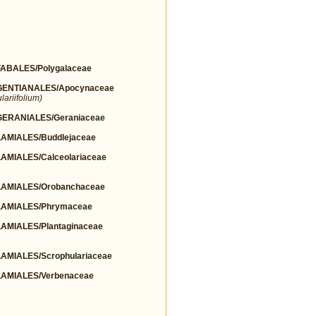
BALES/Polygalaceae
ENTIANALES/Apocynaceae
ariifolium)
ERANIALES/Geraniaceae
MIALES/Buddlejaceae
MIALES/Calceolariaceae
AMIALES/Orobanchaceae
AMIALES/Phrymaceae
MIALES/Plantaginaceae
MIALES/Scrophulariaceae
AMIALES/Verbenaceae