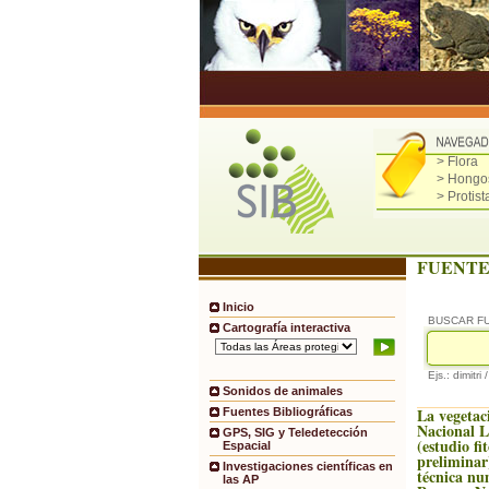
> Flora
> Hongo
> Protist
FUENTE
Inicio
BUSCAR F
Cartografía interactiva
Ejs.: dimitri 
Sonidos de animales
La vegetac
Fuentes Bibliográficas
Nacional 
GPS, SIG y Teledetección
(estudio fi
Espacial
preliminar
Investigaciones científicas en
técnica nu
las AP