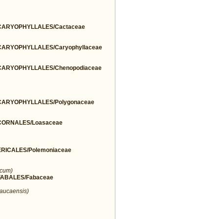
ARYOPHYLLALES/Cactaceae
ARYOPHYLLALES/Caryophyllaceae
ARYOPHYLLALES/Chenopodiaceae
ARYOPHYLLALES/Polygonaceae
ORNALES/Loasaceae
ICALES/Polemoniaceae
icum)
ABALES/Fabaceae
aucaensis)