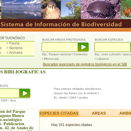
BUSCAR AREAS PROTEGIDAS
BUSCAR ESPECIES
> Fauna
s
> Bacteria
a
> Archaea
Ejs.: Parque nacional / Corrientes
Ejs.: zorro colorado / pse
/ Mburucuya
/ culpaeus
Buscador avanzado de registros biológicos en el SIB
S BIBLIOGRAFICAS
UENTE
Para criterios múltiples simultáneos,
separe las frases con el símbolo |
Ej.: dimitri | 1964 | anales
/ 1995 / flora
ión del Parque
ESPECIES CITADAS
AREAS
AMBI
Laguna Blanca
to-sociológico
). Publicación
Hay 161 especies citadas
m. 42, de Anales de