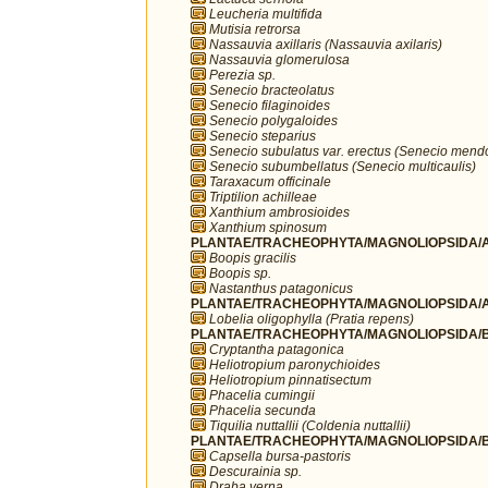
Leucheria multifida
Mutisia retrorsa
Nassauvia axillaris (Nassauvia axilaris)
Nassauvia glomerulosa
Perezia sp.
Senecio bracteolatus
Senecio filaginoides
Senecio polygaloides
Senecio steparius
Senecio subulatus var. erectus (Senecio mend
Senecio subumbellatus (Senecio multicaulis)
Taraxacum officinale
Triptilion achilleae
Xanthium ambrosioides
Xanthium spinosum
PLANTAE/TRACHEOPHYTA/MAGNOLIOPSIDA/A
Boopis gracilis
Boopis sp.
Nastanthus patagonicus
PLANTAE/TRACHEOPHYTA/MAGNOLIOPSIDA/A
Lobelia oligophylla (Pratia repens)
PLANTAE/TRACHEOPHYTA/MAGNOLIOPSIDA/B
Cryptantha patagonica
Heliotropium paronychioides
Heliotropium pinnatisectum
Phacelia cumingii
Phacelia secunda
Tiquilia nuttallii (Coldenia nuttallii)
PLANTAE/TRACHEOPHYTA/MAGNOLIOPSIDA/B
Capsella bursa-pastoris
Descurainia sp.
Draba verna