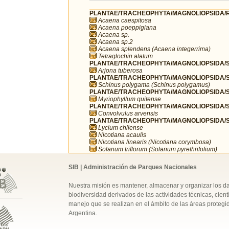
PLANTAE/TRACHEOPHYTA/MAGNOLIOPSIDA/R
Acaena caespitosa
Acaena poeppigiana
Acaena sp.
Acaena sp.2
Acaena splendens (Acaena integerrima)
Tetraglochin alatum
PLANTAE/TRACHEOPHYTA/MAGNOLIOPSIDA/SA
Arjona tuberosa
PLANTAE/TRACHEOPHYTA/MAGNOLIOPSIDA/SA
Schinus polygama (Schinus polygamus)
PLANTAE/TRACHEOPHYTA/MAGNOLIOPSIDA/S
Myriophyllum quitense
PLANTAE/TRACHEOPHYTA/MAGNOLIOPSIDA/S
Convolvulus arvensis
PLANTAE/TRACHEOPHYTA/MAGNOLIOPSIDA/S
Lycium chilense
Nicotiana acaulis
Nicotiana linearis (Nicotiana corymbosa)
Solanum triflorum (Solanum pyrethrifolium)
SIB | Administración de Parques Nacionales
Nuestra misión es mantener, almacenar y organizar los d
biodiversidad derivados de las actividades técnicas, cientí
manejo que se realizan en el ámbito de las áreas protegi
Argentina.