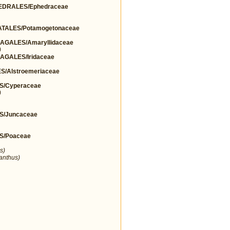
DRALES/Ephedraceae
TALES/Potamogetonaceae
GALES/Amaryllidaceae
)
GALES/Iridaceae
/Alstroemeriaceae
S/Cyperaceae
)
S/Juncaceae
S/Poaceae
s)
ranthus)