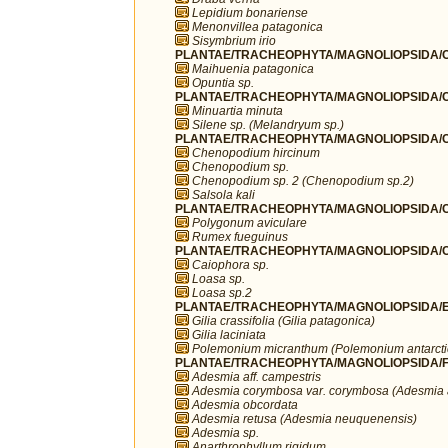
Lepidium bonariense
Menonvillea patagonica
Sisymbrium irio
PLANTAE/TRACHEOPHYTA/MAGNOLIOPSIDA/C
Maihuenia patagonica
Opuntia sp.
PLANTAE/TRACHEOPHYTA/MAGNOLIOPSIDA/C
Minuartia minuta
Silene sp. (Melandryum sp.)
PLANTAE/TRACHEOPHYTA/MAGNOLIOPSIDA/C
Chenopodium hircinum
Chenopodium sp.
Chenopodium sp. 2 (Chenopodium sp.2)
Salsola kali
PLANTAE/TRACHEOPHYTA/MAGNOLIOPSIDA/C
Polygonum aviculare
Rumex fueguinus
PLANTAE/TRACHEOPHYTA/MAGNOLIOPSIDA/C
Caiophora sp.
Loasa sp.
Loasa sp.2
PLANTAE/TRACHEOPHYTA/MAGNOLIOPSIDA/ER
Gilia crassifolia (Gilia patagonica)
Gilia laciniata
Polemonium micranthum (Polemonium antarct
PLANTAE/TRACHEOPHYTA/MAGNOLIOPSIDA/F
Adesmia aff. campestris
Adesmia corymbosa var. corymbosa (Adesmia 
Adesmia obcordata
Adesmia retusa (Adesmia neuquenensis)
Adesmia sp.
Anarthrophyllum rigidum