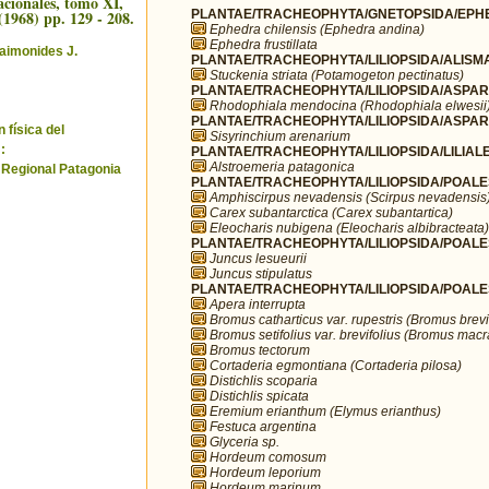
cionales, tomo XI,
(1968) pp. 129 - 208.
PLANTAE/TRACHEOPHYTA/GNETOPSIDA/EPHE
Ephedra chilensis (Ephedra andina)
Ephedra frustillata
aimonides J.
PLANTAE/TRACHEOPHYTA/LILIOPSIDA/ALISMA
Stuckenia striata (Potamogeton pectinatus)
PLANTAE/TRACHEOPHYTA/LILIOPSIDA/ASPARA
Rhodophiala mendocina (Rhodophiala elwesii
PLANTAE/TRACHEOPHYTA/LILIOPSIDA/ASPARA
 física del
Sisyrinchium arenarium
:
PLANTAE/TRACHEOPHYTA/LILIOPSIDA/LILIALES
Alstroemeria patagonica
 Regional Patagonia
PLANTAE/TRACHEOPHYTA/LILIOPSIDA/POALE
Amphiscirpus nevadensis (Scirpus nevadensis
Carex subantarctica (Carex subantartica)
Eleocharis nubigena (Eleocharis albibracteata)
PLANTAE/TRACHEOPHYTA/LILIOPSIDA/POALE
Juncus lesueurii
Juncus stipulatus
PLANTAE/TRACHEOPHYTA/LILIOPSIDA/POALE
Apera interrupta
Bromus catharticus var. rupestris (Bromus brevi
Bromus setifolius var. brevifolius (Bromus mac
Bromus tectorum
Cortaderia egmontiana (Cortaderia pilosa)
Distichlis scoparia
Distichlis spicata
Eremium erianthum (Elymus erianthus)
Festuca argentina
Glyceria sp.
Hordeum comosum
Hordeum leporium
Hordeum marinum