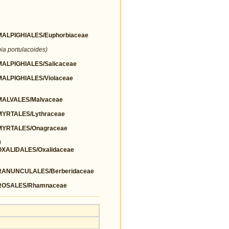
LPIGHIALES/Euphorbiaceae
ia portulacoides)
LPIGHIALES/Salicaceae
LPIGHIALES/Violaceae
ALVALES/Malvaceae
YRTALES/Lythraceae
YRTALES/Onagraceae
)
ALIDALES/Oxalidaceae
ANUNCULALES/Berberidaceae
ROSALES/Rhamnaceae