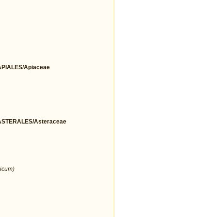
IALES/Apiaceae
STERALES/Asteraceae
icum)