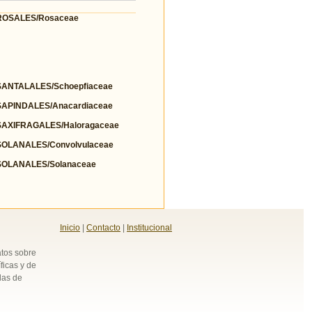
OSALES/Rosaceae
NTALALES/Schoepfiaceae
PINDALES/Anacardiaceae
AXIFRAGALES/Haloragaceae
OLANALES/Convolvulaceae
OLANALES/Solanaceae
Inicio
|
Contacto
|
Institucional
atos sobre
ficas y de
das de