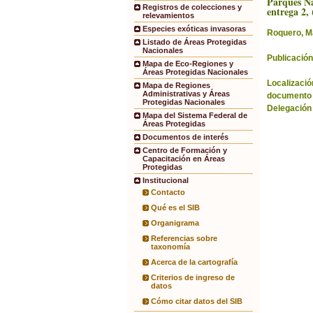
Parques Na
Registros de colecciones y
entrega 2, 
relevamientos
Especies exóticas invasoras
Roquero, M
Listado de Áreas Protegidas
Nacionales
Publicación
Mapa de Eco-Regiones y
Áreas Protegidas Nacionales
Localización
Mapa de Regiones
Administrativas y Áreas
documento 
Protegidas Nacionales
Delegación
Mapa del Sistema Federal de
Áreas Protegidas
Documentos de interés
Centro de Formación y
Capacitación en Áreas
Protegidas
Institucional
Contacto
Qué es el SIB
Organigrama
Referencias sobre
taxonomía
Acerca de la cartografía
Criterios de ingreso de
datos
Cómo citar datos del SIB