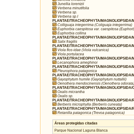
Junellia lorentzii
Verbena minutifolia
Verbena sp.
Verbena sp.I
PLANTAE/TRACHEOPHYTA/MAGNOLIOPSIDA/MA
Colliguaja integerrima (Coliguaja integerrima)
Euphorbia caespitosa var. caespitosa (Euphorb
Euphorbia collina
PLANTAE/TRACHEOPHYTA/MAGNOLIOPSIDA/MA
Salix fragilis
PLANTAE/TRACHEOPHYTA/MAGNOLIOPSIDA/MA
Viola flos-idae (Viola vulcanica)
Viola portulacea
PLANTAE/TRACHEOPHYTA/MAGNOLIOPSIDA/M
Lecanophora ameghinoi
PLANTAE/TRACHEOPHYTA/MAGNOLIOPSIDA/M
Pleurophora patagonica
PLANTAE/TRACHEOPHYTA/MAGNOLIOPSIDA/M
Gayophytum humile (Gayophytum nuttallii)
Oenothera mendocinensis (Oenothera odorata
PLANTAE/TRACHEOPHYTA/MAGNOLIOPSIDA/OX
Oxalis micrantha
Oxalis sp.
PLANTAE/TRACHEOPHYTA/MAGNOLIOPSIDA/R
Berberis microphylla (Berberis cuneata)
PLANTAE/TRACHEOPHYTA/MAGNOLIOPSIDA/
Retanilla patagonica (Trevoa patagonica)
Áreas protegidas citadas
Parque Nacional Laguna Blanca