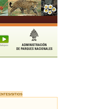
udalopex
ENTES/SITIOS