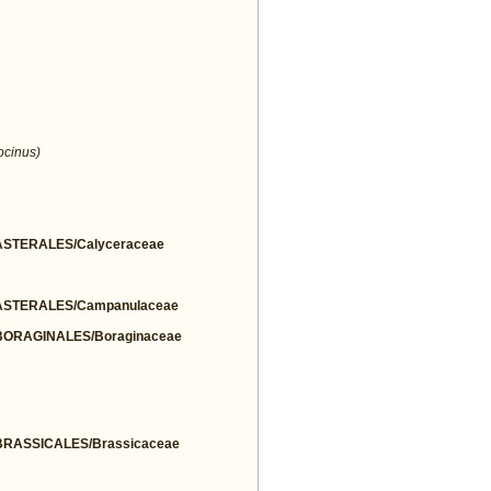
ocinus)
STERALES/Calyceraceae
STERALES/Campanulaceae
ORAGINALES/Boraginaceae
RASSICALES/Brassicaceae