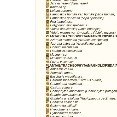
Jarava neaei (Stipa neaei)
Koeleria sp.
Lolium perenne
Pappostipa humilis var. humilis (Stipa humilis)
Pappostipa speciosa (Stipa speciosa)
Poa lanuginosa
Polypogon monspeliensis
Vulpia antucensis (Vulpia eriolepis)
Vulpia myuros var. f.megalura (Vulpia myuros)
PLANTAE/TRACHEOPHYTA/MAGNOLIOPSIDA/AP
Azorella monantha (Azorella caespitosa)
Azorella trifurcata (Azorella trfurcata)
Conium maculatum
Lilaeopsis macloviana
Mulinum sp.
Mulinum spinosum
Pozoa volcanica
PLANTAE/TRACHEOPHYTA/MAGNOLIOPSIDA/A
Anthemis cotula
Artemisia annua
Baccharis magellanica
Carduus thoermeri (Carduus nutans)
Chuquiraga straminea
Cirsium vulgare
Doniophyton anomalum (Doniophyton patagon
Gnaphalium pratense
Grindelia anethifolia (Haplopappus pectinatus)
Grindelia chiloensis
Gutierrezia gilliesii
Hypochaeris incana
Hypochaeris montana
Lactuca serriola