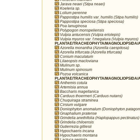
Jarava neaei (Stipa neaei)
Koeleria sp.
Lolium perenne
Pappostipa humilis var. humilis (Stipa humilis)
Pappostipa speciosa (Stipa speciosa)
Poa lanuginosa
Polypogon monspeliensis
Vulpia antucensis (Vulpia eriolepis)
Vulpia myuros var. f.megalura (Vulpia myuros)
PLANTAE/TRACHEOPHYTA/MAGNOLIOPSIDA/AP
Azorella monantha (Azorella caespitosa)
Azorella trifurcata (Azorella trfurcata)
Conium maculatum
Lilaeopsis macloviana
Mulinum sp.
Mulinum spinosum
Pozoa volcanica
PLANTAE/TRACHEOPHYTA/MAGNOLIOPSIDA/A
Anthemis cotula
Artemisia annua
Baccharis magellanica
Carduus thoermeri (Carduus nutans)
Chuquiraga straminea
Cirsium vulgare
Doniophyton anomalum (Doniophyton patagon
Gnaphalium pratense
Grindelia anethifolia (Haplopappus pectinatus)
Grindelia chiloensis
Gutierrezia gilliesii
Hypochaeris incana
Hypochaeris montana
Lactuca serriola