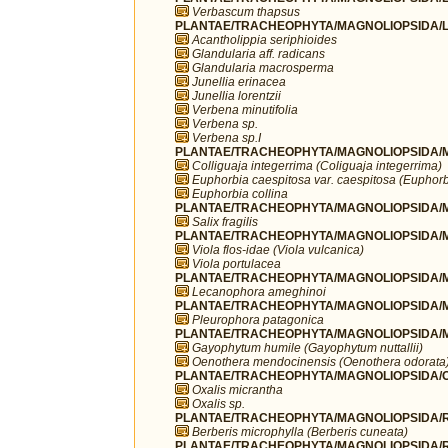
Verbascum thapsus
PLANTAE/TRACHEOPHYTA/MAGNOLIOPSIDA/L
Acantholippia seriphioides
Glandularia aff. radicans
Glandularia macrosperma
Junellia erinacea
Junellia lorentzii
Verbena minutifolia
Verbena sp.
Verbena sp.I
PLANTAE/TRACHEOPHYTA/MAGNOLIOPSIDA/MA
Colliguaja integerrima (Coliguaja integerrima)
Euphorbia caespitosa var. caespitosa (Euphorb
Euphorbia collina
PLANTAE/TRACHEOPHYTA/MAGNOLIOPSIDA/MA
Salix fragilis
PLANTAE/TRACHEOPHYTA/MAGNOLIOPSIDA/MA
Viola flos-idae (Viola vulcanica)
Viola portulacea
PLANTAE/TRACHEOPHYTA/MAGNOLIOPSIDA/M
Lecanophora ameghinoi
PLANTAE/TRACHEOPHYTA/MAGNOLIOPSIDA/M
Pleurophora patagonica
PLANTAE/TRACHEOPHYTA/MAGNOLIOPSIDA/M
Gayophytum humile (Gayophytum nuttallii)
Oenothera mendocinensis (Oenothera odorata
PLANTAE/TRACHEOPHYTA/MAGNOLIOPSIDA/OX
Oxalis micrantha
Oxalis sp.
PLANTAE/TRACHEOPHYTA/MAGNOLIOPSIDA/R
Berberis microphylla (Berberis cuneata)
PLANTAE/TRACHEOPHYTA/MAGNOLIOPSIDA/