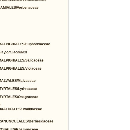
AMIALES/Verbenaceae
LPIGHIALES/Euphorbiaceae
ia portulacoides)
LPIGHIALES/Salicaceae
LPIGHIALES/Violaceae
ALVALES/Malvaceae
YRTALES/Lythraceae
YRTALES/Onagraceae
)
ALIDALES/Oxalidaceae
ANUNCULALES/Berberidaceae
ROSALES/Rhamnaceae