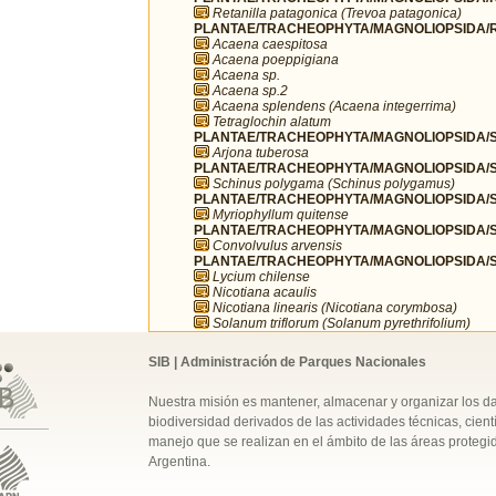
Retanilla patagonica (Trevoa patagonica)
PLANTAE/TRACHEOPHYTA/MAGNOLIOPSIDA/R
Acaena caespitosa
Acaena poeppigiana
Acaena sp.
Acaena sp.2
Acaena splendens (Acaena integerrima)
Tetraglochin alatum
PLANTAE/TRACHEOPHYTA/MAGNOLIOPSIDA/SA
Arjona tuberosa
PLANTAE/TRACHEOPHYTA/MAGNOLIOPSIDA/SA
Schinus polygama (Schinus polygamus)
PLANTAE/TRACHEOPHYTA/MAGNOLIOPSIDA/S
Myriophyllum quitense
PLANTAE/TRACHEOPHYTA/MAGNOLIOPSIDA/S
Convolvulus arvensis
PLANTAE/TRACHEOPHYTA/MAGNOLIOPSIDA/S
Lycium chilense
Nicotiana acaulis
Nicotiana linearis (Nicotiana corymbosa)
Solanum triflorum (Solanum pyrethrifolium)
SIB | Administración de Parques Nacionales
Nuestra misión es mantener, almacenar y organizar los d
biodiversidad derivados de las actividades técnicas, cientí
manejo que se realizan en el ámbito de las áreas protegi
Argentina.