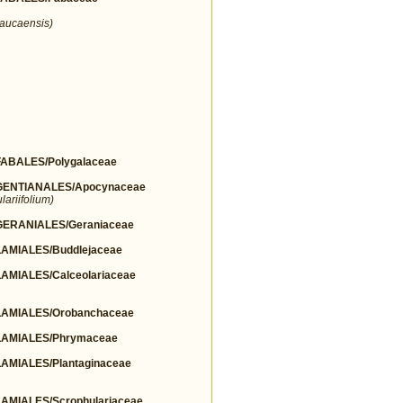
aucaensis)
BALES/Polygalaceae
ENTIANALES/Apocynaceae
ariifolium)
ERANIALES/Geraniaceae
MIALES/Buddlejaceae
MIALES/Calceolariaceae
AMIALES/Orobanchaceae
AMIALES/Phrymaceae
MIALES/Plantaginaceae
MIALES/Scrophulariaceae