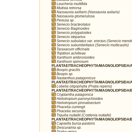
Leucheria multifida
Mutisia retrorsa
Nassauvia axillaris (Nassauvia axilaris)
Nassauvia glomerulosa
Perezia sp.
Senecio bracteolatus
Senecio filaginoides
Senecio polygaloides
Senecio steparius
Senecio subulatus var. erectus (Senecio mend
Senecio subumbellatus (Senecio multicaulis)
Taraxacum officinale
Triptilion achilleae
Xanthium ambrosioides
Xanthium spinosum
PLANTAE/TRACHEOPHYTA/MAGNOLIOPSIDA/A
Boopis gracilis
Boopis sp.
Nastanthus patagonicus
PLANTAE/TRACHEOPHYTA/MAGNOLIOPSIDA/A
Lobelia oligophylla (Pratia repens)
PLANTAE/TRACHEOPHYTA/MAGNOLIOPSIDA/B
Cryptantha patagonica
Heliotropium paronychioides
Heliotropium pinnatisectum
Phacelia cumingii
Phacelia secunda
Tiquilia nuttallii (Coldenia nuttallii)
PLANTAE/TRACHEOPHYTA/MAGNOLIOPSIDA/B
Capsella bursa-pastoris
Descurainia sp.
Draba verna