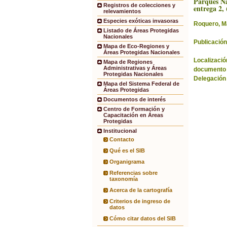
Parques Na
Registros de colecciones y
entrega 2, 
relevamientos
Especies exóticas invasoras
Roquero, M
Listado de Áreas Protegidas
Nacionales
Publicación
Mapa de Eco-Regiones y
Áreas Protegidas Nacionales
Localización
Mapa de Regiones
Administrativas y Áreas
documento 
Protegidas Nacionales
Delegación
Mapa del Sistema Federal de
Áreas Protegidas
Documentos de interés
Centro de Formación y
Capacitación en Áreas
Protegidas
Institucional
Contacto
Qué es el SIB
Organigrama
Referencias sobre
taxonomía
Acerca de la cartografía
Criterios de ingreso de
datos
Cómo citar datos del SIB