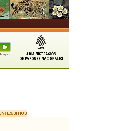
udalopex
ENTES/SITIOS