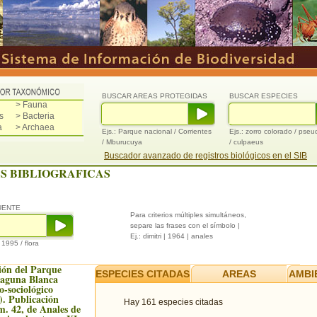
BUSCAR AREAS PROTEGIDAS
BUSCAR ESPECIES
> Fauna
s
> Bacteria
a
> Archaea
Ejs.: Parque nacional / Corrientes
Ejs.: zorro colorado / pse
/ Mburucuya
/ culpaeus
Buscador avanzado de registros biológicos en el SIB
S BIBLIOGRAFICAS
UENTE
Para criterios múltiples simultáneos,
separe las frases con el símbolo |
Ej.: dimitri | 1964 | anales
/ 1995 / flora
ión del Parque
ESPECIES CITADAS
AREAS
AMBI
Laguna Blanca
to-sociológico
). Publicación
Hay 161 especies citadas
m. 42, de Anales de