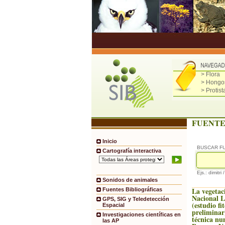
> Flora
> Hongo
> Protist
FUENTE
Inicio
BUSCAR F
Cartografía interactiva
Ejs.: dimitri 
Sonidos de animales
La vegetac
Fuentes Bibliográficas
Nacional 
GPS, SIG y Teledetección
(estudio fi
Espacial
preliminar
Investigaciones científicas en
técnica nu
las AP