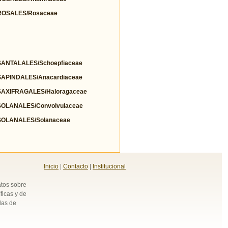
OSALES/Rosaceae
NTALALES/Schoepfiaceae
PINDALES/Anacardiaceae
AXIFRAGALES/Haloragaceae
OLANALES/Convolvulaceae
OLANALES/Solanaceae
Inicio
|
Contacto
|
Institucional
atos sobre
ficas y de
das de