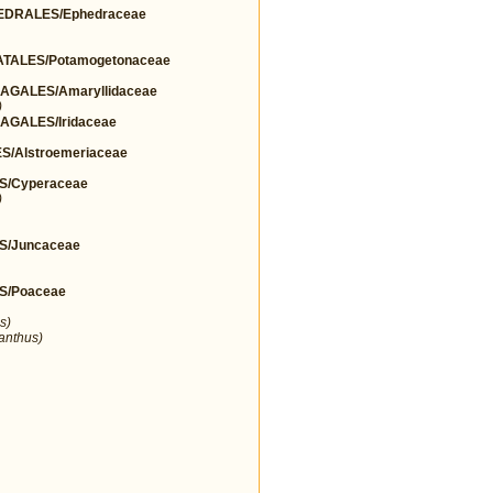
DRALES/Ephedraceae
TALES/Potamogetonaceae
GALES/Amaryllidaceae
)
GALES/Iridaceae
/Alstroemeriaceae
S/Cyperaceae
)
S/Juncaceae
S/Poaceae
s)
ranthus)