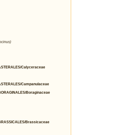
ocinus)
STERALES/Calyceraceae
STERALES/Campanulaceae
ORAGINALES/Boraginaceae
RASSICALES/Brassicaceae