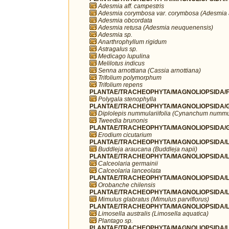
Adesmia aff. campestris
Adesmia corymbosa var. corymbosa (Adesmia 
Adesmia obcordata
Adesmia retusa (Adesmia neuquenensis)
Adesmia sp.
Anarthrophyllum rigidum
Astragalus sp.
Medicago lupulina
Melilotus indicus
Senna arnottiana (Cassia arnottiana)
Trifolium polymorphum
Trifolium repens
PLANTAE/TRACHEOPHYTA/MAGNOLIOPSIDA/FA
Polygala stenophylla
PLANTAE/TRACHEOPHYTA/MAGNOLIOPSIDA/G
Diplolepis nummulariifolia (Cynanchum nummul
Tweedia brunonis
PLANTAE/TRACHEOPHYTA/MAGNOLIOPSIDA/G
Erodium cicutarium
PLANTAE/TRACHEOPHYTA/MAGNOLIOPSIDA/LA
Buddleja araucana (Buddleja napii)
PLANTAE/TRACHEOPHYTA/MAGNOLIOPSIDA/LA
Calceolaria germainii
Calceolaria lanceolata
PLANTAE/TRACHEOPHYTA/MAGNOLIOPSIDA/L
Orobanche chilensis
PLANTAE/TRACHEOPHYTA/MAGNOLIOPSIDA/L
Mimulus glabratus (Mimulus parviflorus)
PLANTAE/TRACHEOPHYTA/MAGNOLIOPSIDA/LA
Limosella australis (Limosella aquatica)
Plantago sp.
PLANTAE/TRACHEOPHYTA/MAGNOLIOPSIDA/LA