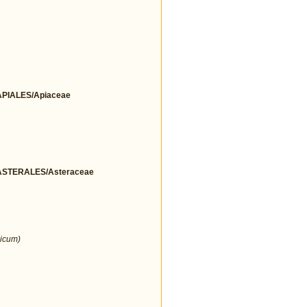
IALES/Apiaceae
STERALES/Asteraceae
icum)