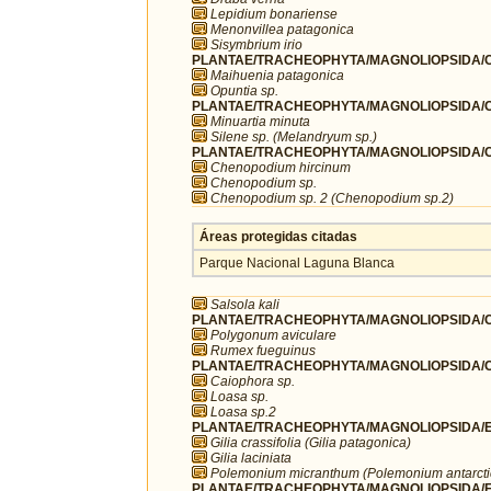
Lepidium bonariense
Menonvillea patagonica
Sisymbrium irio
PLANTAE/TRACHEOPHYTA/MAGNOLIOPSIDA/C
Maihuenia patagonica
Opuntia sp.
PLANTAE/TRACHEOPHYTA/MAGNOLIOPSIDA/C
Minuartia minuta
Silene sp. (Melandryum sp.)
PLANTAE/TRACHEOPHYTA/MAGNOLIOPSIDA/C
Chenopodium hircinum
Chenopodium sp.
Chenopodium sp. 2 (Chenopodium sp.2)
Áreas protegidas citadas
Parque Nacional Laguna Blanca
Salsola kali
PLANTAE/TRACHEOPHYTA/MAGNOLIOPSIDA/C
Polygonum aviculare
Rumex fueguinus
PLANTAE/TRACHEOPHYTA/MAGNOLIOPSIDA/C
Caiophora sp.
Loasa sp.
Loasa sp.2
PLANTAE/TRACHEOPHYTA/MAGNOLIOPSIDA/ER
Gilia crassifolia (Gilia patagonica)
Gilia laciniata
Polemonium micranthum (Polemonium antarct
PLANTAE/TRACHEOPHYTA/MAGNOLIOPSIDA/F