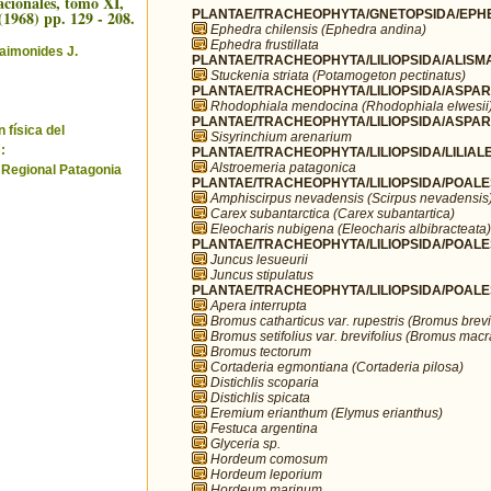
cionales, tomo XI,
(1968) pp. 129 - 208.
PLANTAE/TRACHEOPHYTA/GNETOPSIDA/EPHE
Ephedra chilensis (Ephedra andina)
Ephedra frustillata
aimonides J.
PLANTAE/TRACHEOPHYTA/LILIOPSIDA/ALISMA
Stuckenia striata (Potamogeton pectinatus)
PLANTAE/TRACHEOPHYTA/LILIOPSIDA/ASPARA
Rhodophiala mendocina (Rhodophiala elwesii
PLANTAE/TRACHEOPHYTA/LILIOPSIDA/ASPARA
 física del
Sisyrinchium arenarium
:
PLANTAE/TRACHEOPHYTA/LILIOPSIDA/LILIALES
Alstroemeria patagonica
 Regional Patagonia
PLANTAE/TRACHEOPHYTA/LILIOPSIDA/POALE
Amphiscirpus nevadensis (Scirpus nevadensis
Carex subantarctica (Carex subantartica)
Eleocharis nubigena (Eleocharis albibracteata)
PLANTAE/TRACHEOPHYTA/LILIOPSIDA/POALE
Juncus lesueurii
Juncus stipulatus
PLANTAE/TRACHEOPHYTA/LILIOPSIDA/POALE
Apera interrupta
Bromus catharticus var. rupestris (Bromus brevi
Bromus setifolius var. brevifolius (Bromus mac
Bromus tectorum
Cortaderia egmontiana (Cortaderia pilosa)
Distichlis scoparia
Distichlis spicata
Eremium erianthum (Elymus erianthus)
Festuca argentina
Glyceria sp.
Hordeum comosum
Hordeum leporium
Hordeum marinum