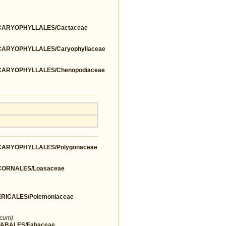
ARYOPHYLLALES/Cactaceae
ARYOPHYLLALES/Caryophyllaceae
ARYOPHYLLALES/Chenopodiaceae
ARYOPHYLLALES/Polygonaceae
ORNALES/Loasaceae
ICALES/Polemoniaceae
icum)
ABALES/Fabaceae