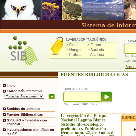
BUSCA
> Flora
> Fauna
> Hongos
> Bacteria
> Protista
> Archaea
Ejs.: Pa
/ Mburu
Buscad
FUENTES BIBLIOGRAFICAS
Inicio
BUSCAR FUENTE
Cartografía interactiva
Ejs.: dimitri / 1995 / flora
Sonidos de animales
La vegetación del Parque
Fuentes Bibliográficas
ESPEC
Nacional Laguna Blanca
GPS, SIG y Teledetección
(estudio fito-sociológico
Espacial
preliminar). Publicación
H
Investigaciones científicas en
técnica num. 42, de Anales de
las AP