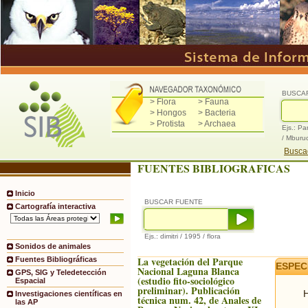
BUSCA
> Flora
> Fauna
> Hongos
> Bacteria
> Protista
> Archaea
Ejs.: Pa
/ Mburu
Buscad
FUENTES BIBLIOGRAFICAS
Inicio
BUSCAR FUENTE
Cartografía interactiva
Ejs.: dimitri / 1995 / flora
Sonidos de animales
La vegetación del Parque
Fuentes Bibliográficas
ESPEC
Nacional Laguna Blanca
GPS, SIG y Teledetección
(estudio fito-sociológico
Espacial
preliminar). Publicación
H
Investigaciones científicas en
técnica num. 42, de Anales de
las AP