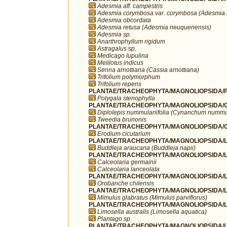
Adesmia aff. campestris
Adesmia corymbosa var. corymbosa (Adesmia 
Adesmia obcordata
Adesmia retusa (Adesmia neuquenensis)
Adesmia sp.
Anarthrophyllum rigidum
Astragalus sp.
Medicago lupulina
Melilotus indicus
Senna arnottiana (Cassia arnottiana)
Trifolium polymorphum
Trifolium repens
PLANTAE/TRACHEOPHYTA/MAGNOLIOPSIDA/FA
Polygala stenophylla
PLANTAE/TRACHEOPHYTA/MAGNOLIOPSIDA/G
Diplolepis nummulariifolia (Cynanchum nummul
Tweedia brunonis
PLANTAE/TRACHEOPHYTA/MAGNOLIOPSIDA/G
Erodium cicutarium
PLANTAE/TRACHEOPHYTA/MAGNOLIOPSIDA/LA
Buddleja araucana (Buddleja napii)
PLANTAE/TRACHEOPHYTA/MAGNOLIOPSIDA/LA
Calceolaria germainii
Calceolaria lanceolata
PLANTAE/TRACHEOPHYTA/MAGNOLIOPSIDA/L
Orobanche chilensis
PLANTAE/TRACHEOPHYTA/MAGNOLIOPSIDA/L
Mimulus glabratus (Mimulus parviflorus)
PLANTAE/TRACHEOPHYTA/MAGNOLIOPSIDA/LA
Limosella australis (Limosella aquatica)
Plantago sp.
PLANTAE/TRACHEOPHYTA/MAGNOLIOPSIDA/LA