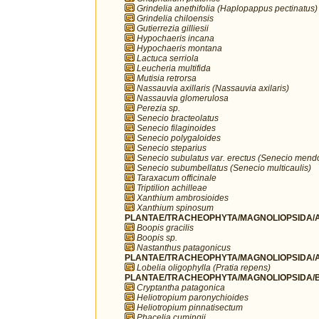
Grindelia anethifolia (Haplopappus pectinatus)
Grindelia chiloensis
Gutierrezia gilliesii
Hypochaeris incana
Hypochaeris montana
Lactuca serriola
Leucheria multifida
Mutisia retrorsa
Nassauvia axillaris (Nassauvia axilaris)
Nassauvia glomerulosa
Perezia sp.
Senecio bracteolatus
Senecio filaginoides
Senecio polygaloides
Senecio steparius
Senecio subulatus var. erectus (Senecio mend
Senecio subumbellatus (Senecio multicaulis)
Taraxacum officinale
Triptilion achilleae
Xanthium ambrosioides
Xanthium spinosum
PLANTAE/TRACHEOPHYTA/MAGNOLIOPSIDA/A
Boopis gracilis
Boopis sp.
Nastanthus patagonicus
PLANTAE/TRACHEOPHYTA/MAGNOLIOPSIDA/A
Lobelia oligophylla (Pratia repens)
PLANTAE/TRACHEOPHYTA/MAGNOLIOPSIDA/B
Cryptantha patagonica
Heliotropium paronychioides
Heliotropium pinnatisectum
Phacelia cumingii