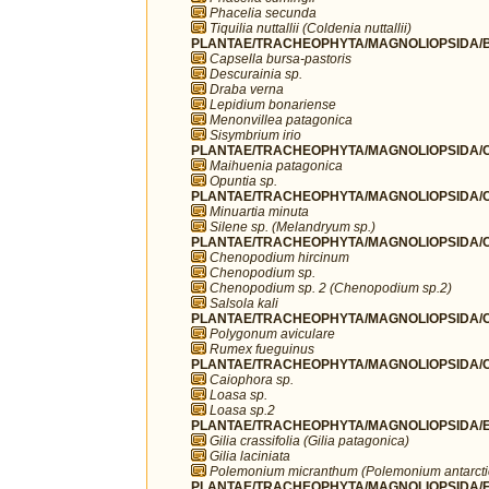
Phacelia secunda
Tiquilia nuttallii (Coldenia nuttallii)
PLANTAE/TRACHEOPHYTA/MAGNOLIOPSIDA/B
Capsella bursa-pastoris
Descurainia sp.
Draba verna
Lepidium bonariense
Menonvillea patagonica
Sisymbrium irio
PLANTAE/TRACHEOPHYTA/MAGNOLIOPSIDA/C
Maihuenia patagonica
Opuntia sp.
PLANTAE/TRACHEOPHYTA/MAGNOLIOPSIDA/C
Minuartia minuta
Silene sp. (Melandryum sp.)
PLANTAE/TRACHEOPHYTA/MAGNOLIOPSIDA/C
Chenopodium hircinum
Chenopodium sp.
Chenopodium sp. 2 (Chenopodium sp.2)
Salsola kali
PLANTAE/TRACHEOPHYTA/MAGNOLIOPSIDA/C
Polygonum aviculare
Rumex fueguinus
PLANTAE/TRACHEOPHYTA/MAGNOLIOPSIDA/C
Caiophora sp.
Loasa sp.
Loasa sp.2
PLANTAE/TRACHEOPHYTA/MAGNOLIOPSIDA/ER
Gilia crassifolia (Gilia patagonica)
Gilia laciniata
Polemonium micranthum (Polemonium antarct
PLANTAE/TRACHEOPHYTA/MAGNOLIOPSIDA/F