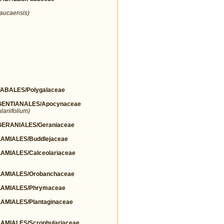
aucaensis)
BALES/Polygalaceae
ENTIANALES/Apocynaceae
ariifolium)
ERANIALES/Geraniaceae
MIALES/Buddlejaceae
MIALES/Calceolariaceae
AMIALES/Orobanchaceae
AMIALES/Phrymaceae
MIALES/Plantaginaceae
MIALES/Scrophulariaceae