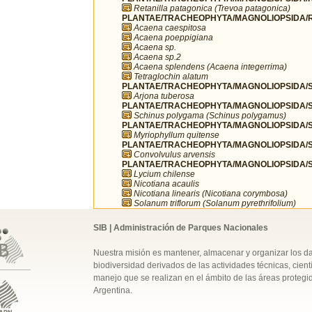
Retanilla patagonica (Trevoa patagonica)
PLANTAE/TRACHEOPHYTA/MAGNOLIOPSIDA/R
Acaena caespitosa
Acaena poeppigiana
Acaena sp.
Acaena sp.2
Acaena splendens (Acaena integerrima)
Tetraglochin alatum
PLANTAE/TRACHEOPHYTA/MAGNOLIOPSIDA/SA
Arjona tuberosa
PLANTAE/TRACHEOPHYTA/MAGNOLIOPSIDA/SA
Schinus polygama (Schinus polygamus)
PLANTAE/TRACHEOPHYTA/MAGNOLIOPSIDA/S
Myriophyllum quitense
PLANTAE/TRACHEOPHYTA/MAGNOLIOPSIDA/S
Convolvulus arvensis
PLANTAE/TRACHEOPHYTA/MAGNOLIOPSIDA/S
Lycium chilense
Nicotiana acaulis
Nicotiana linearis (Nicotiana corymbosa)
Solanum triflorum (Solanum pyrethrifolium)
SIB | Administración de Parques Nacionales
Nuestra misión es mantener, almacenar y organizar los d
biodiversidad derivados de las actividades técnicas, cientí
manejo que se realizan en el ámbito de las áreas protegi
Argentina.