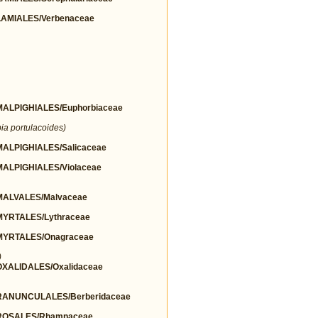
AMIALES/Verbenaceae
LPIGHIALES/Euphorbiaceae
ia portulacoides)
LPIGHIALES/Salicaceae
LPIGHIALES/Violaceae
ALVALES/Malvaceae
YRTALES/Lythraceae
YRTALES/Onagraceae
)
ALIDALES/Oxalidaceae
ANUNCULALES/Berberidaceae
ROSALES/Rhamnaceae