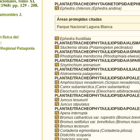
cionales, tomo XI,
(1968) pp. 129 - 208.
PLANTAE/TRACHEOPHYTA/GNETOPSIDA/EPHE
Ephedra chilensis (Ephedra andina)
aimonides J.
Áreas protegidas citadas
Parque Nacional Laguna Blanca
 física del
Ephedra frustillata
:
PLANTAE/TRACHEOPHYTA/LILIOPSIDA/ALISMA
Stuckenia striata (Potamogeton pectinatus)
 Regional Patagonia
PLANTAE/TRACHEOPHYTA/LILIOPSIDA/ASPARA
Rhodophiala mendocina (Rhodophiala elwesii
PLANTAE/TRACHEOPHYTA/LILIOPSIDA/ASPARA
Sisyrinchium arenarium
PLANTAE/TRACHEOPHYTA/LILIOPSIDA/LILIALES
Alstroemeria patagonica
PLANTAE/TRACHEOPHYTA/LILIOPSIDA/POALE
Amphiscirpus nevadensis (Scirpus nevadensis
Carex subantarctica (Carex subantartica)
Eleocharis nubigena (Eleocharis albibracteata)
PLANTAE/TRACHEOPHYTA/LILIOPSIDA/POALE
Juncus lesueurii
Juncus stipulatus
PLANTAE/TRACHEOPHYTA/LILIOPSIDA/POALE
Apera interrupta
Bromus catharticus var. rupestris (Bromus brevi
Bromus setifolius var. brevifolius (Bromus mac
Bromus tectorum
Cortaderia egmontiana (Cortaderia pilosa)
Distichlis scoparia
Distichlis spicata