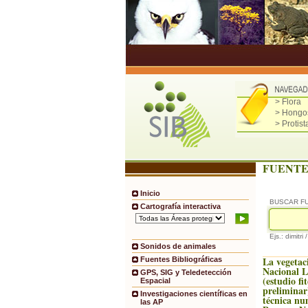
> Flora
> Hongo
> Protist
FUENTE
Inicio
BUSCAR F
Cartografía interactiva
Ejs.: dimitri 
Sonidos de animales
La vegetac
Fuentes Bibliográficas
Nacional 
GPS, SIG y Teledetección
(estudio fi
Espacial
preliminar
Investigaciones científicas en
técnica nu
las AP