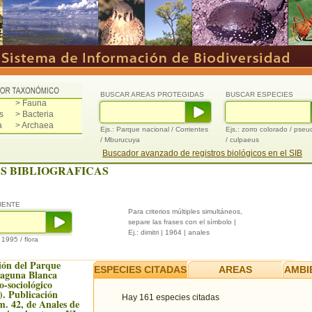
BUSCAR AREAS PROTEGIDAS
BUSCAR ESPECIES
> Fauna
s
> Bacteria
a
> Archaea
Ejs.: Parque nacional / Corrientes
Ejs.: zorro colorado / pse
/ Mburucuya
/ culpaeus
Buscador avanzado de registros biológicos en el SIB
S BIBLIOGRAFICAS
UENTE
Para criterios múltiples simultáneos,
separe las frases con el símbolo |
Ej.: dimitri | 1964 | anales
/ 1995 / flora
ión del Parque
ESPECIES CITADAS
AREAS
AMBI
Laguna Blanca
to-sociológico
). Publicación
Hay 161 especies citadas
m. 42, de Anales de