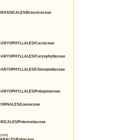
RASSICALES/Brassicaceae
ARYOPHYLLALES/Cactaceae
ARYOPHYLLALES/Caryophyllaceae
ARYOPHYLLALES/Chenopodiaceae
ARYOPHYLLALES/Polygonaceae
ORNALES/Loasaceae
ICALES/Polemoniaceae
icum)
ABALES/Fabaceae