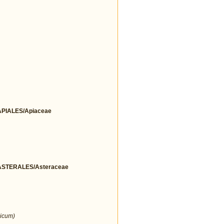
IALES/Apiaceae
STERALES/Asteraceae
icum)