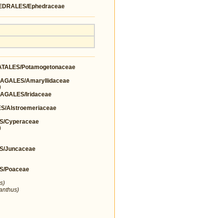
DRALES/Ephedraceae
TALES/Potamogetonaceae
GALES/Amaryllidaceae
)
GALES/Iridaceae
/Alstroemeriaceae
S/Cyperaceae
)
S/Juncaceae
S/Poaceae
s)
ranthus)