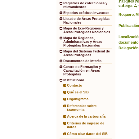
Parques Na
Registros de colecciones y
entrega 2, 
relevamientos
Especies exóticas invasoras
Roquero, M
Listado de Áreas Protegidas
Nacionales
Publicación
Mapa de Eco-Regiones y
Áreas Protegidas Nacionales
Localización
Mapa de Regiones
Administrativas y Áreas
documento 
Protegidas Nacionales
Delegación
Mapa del Sistema Federal de
Áreas Protegidas
Documentos de interés
Centro de Formación y
Capacitación en Áreas
Protegidas
Institucional
Contacto
Qué es el SIB
Organigrama
Referencias sobre
taxonomía
Acerca de la cartografía
Criterios de ingreso de
datos
Cómo citar datos del SIB