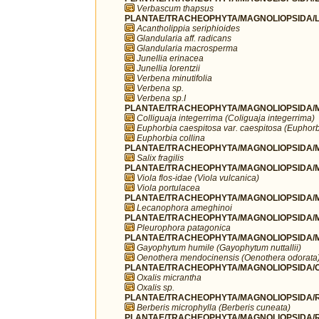
Verbascum thapsus
PLANTAE/TRACHEOPHYTA/MAGNOLIOPSIDA/L
Acantholippia seriphioides
Glandularia aff. radicans
Glandularia macrosperma
Junellia erinacea
Junellia lorentzii
Verbena minutifolia
Verbena sp.
Verbena sp.I
PLANTAE/TRACHEOPHYTA/MAGNOLIOPSIDA/MA
Colliguaja integerrima (Coliguaja integerrima)
Euphorbia caespitosa var. caespitosa (Euphorb
Euphorbia collina
PLANTAE/TRACHEOPHYTA/MAGNOLIOPSIDA/MA
Salix fragilis
PLANTAE/TRACHEOPHYTA/MAGNOLIOPSIDA/MA
Viola flos-idae (Viola vulcanica)
Viola portulacea
PLANTAE/TRACHEOPHYTA/MAGNOLIOPSIDA/M
Lecanophora ameghinoi
PLANTAE/TRACHEOPHYTA/MAGNOLIOPSIDA/M
Pleurophora patagonica
PLANTAE/TRACHEOPHYTA/MAGNOLIOPSIDA/M
Gayophytum humile (Gayophytum nuttallii)
Oenothera mendocinensis (Oenothera odorata
PLANTAE/TRACHEOPHYTA/MAGNOLIOPSIDA/OX
Oxalis micrantha
Oxalis sp.
PLANTAE/TRACHEOPHYTA/MAGNOLIOPSIDA/R
Berberis microphylla (Berberis cuneata)
PLANTAE/TRACHEOPHYTA/MAGNOLIOPSIDA/