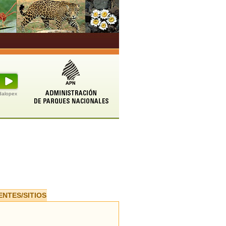
udalopex
ENTES/SITIOS