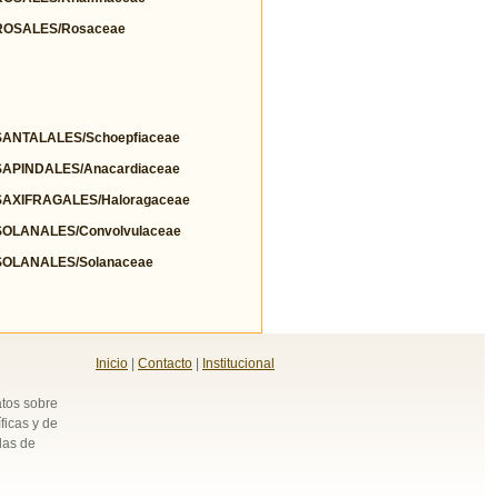
OSALES/Rosaceae
NTALALES/Schoepfiaceae
PINDALES/Anacardiaceae
AXIFRAGALES/Haloragaceae
OLANALES/Convolvulaceae
OLANALES/Solanaceae
Inicio
|
Contacto
|
Institucional
atos sobre
ficas y de
das de