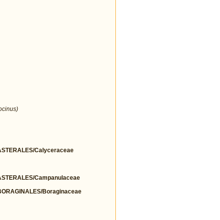
ocinus)
STERALES/Calyceraceae
STERALES/Campanulaceae
ORAGINALES/Boraginaceae