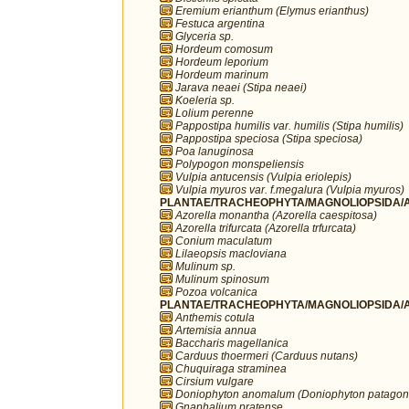
Eremium erianthum (Elymus erianthus)
Festuca argentina
Glyceria sp.
Hordeum comosum
Hordeum leporium
Hordeum marinum
Jarava neaei (Stipa neaei)
Koeleria sp.
Lolium perenne
Pappostipa humilis var. humilis (Stipa humilis)
Pappostipa speciosa (Stipa speciosa)
Poa lanuginosa
Polypogon monspeliensis
Vulpia antucensis (Vulpia eriolepis)
Vulpia myuros var. f.megalura (Vulpia myuros)
PLANTAE/TRACHEOPHYTA/MAGNOLIOPSIDA/AP
Azorella monantha (Azorella caespitosa)
Azorella trifurcata (Azorella trfurcata)
Conium maculatum
Lilaeopsis macloviana
Mulinum sp.
Mulinum spinosum
Pozoa volcanica
PLANTAE/TRACHEOPHYTA/MAGNOLIOPSIDA/A
Anthemis cotula
Artemisia annua
Baccharis magellanica
Carduus thoermeri (Carduus nutans)
Chuquiraga straminea
Cirsium vulgare
Doniophyton anomalum (Doniophyton patagon
Gnaphalium pratense