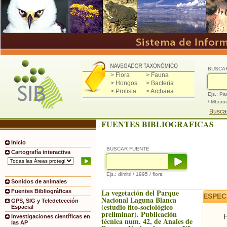
BUSCA
> Flora
> Fauna
> Hongos
> Bacteria
> Protista
> Archaea
Ejs.: Pa
/ Mburu
Buscad
FUENTES BIBLIOGRAFICAS
Inicio
BUSCAR FUENTE
Cartografía interactiva
Ejs.: dimitri / 1995 / flora
Sonidos de animales
La vegetación del Parque
Fuentes Bibliográficas
ESPEC
Nacional Laguna Blanca
GPS, SIG y Teledetección
(estudio fito-sociológico
Espacial
preliminar). Publicación
H
Investigaciones científicas en
técnica num. 42, de Anales de
las AP