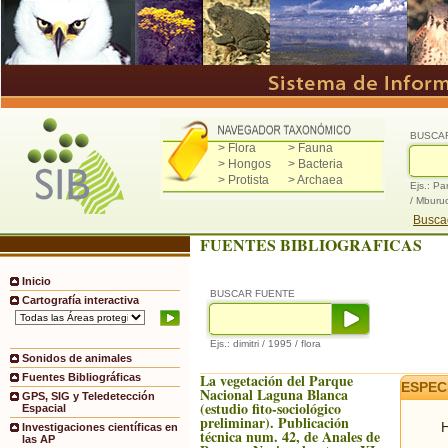
BUSCA
> Flora
> Fauna
> Hongos
> Bacteria
> Protista
> Archaea
Ejs.: Pa
/ Mburu
Buscad
FUENTES BIBLIOGRAFICAS
Inicio
BUSCAR FUENTE
Cartografía interactiva
Ejs.: dimitri / 1995 / flora
Sonidos de animales
La vegetación del Parque
Fuentes Bibliográficas
ESPEC
Nacional Laguna Blanca
GPS, SIG y Teledetección
(estudio fito-sociológico
Espacial
preliminar). Publicación
H
Investigaciones científicas en
técnica num. 42, de Anales de
las AP