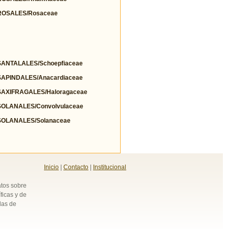
OSALES/Rosaceae
NTALALES/Schoepfiaceae
PINDALES/Anacardiaceae
AXIFRAGALES/Haloragaceae
OLANALES/Convolvulaceae
OLANALES/Solanaceae
Inicio
|
Contacto
|
Institucional
atos sobre
ficas y de
das de