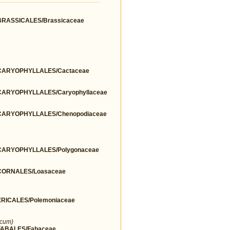
RASSICALES/Brassicaceae
ARYOPHYLLALES/Cactaceae
ARYOPHYLLALES/Caryophyllaceae
ARYOPHYLLALES/Chenopodiaceae
ARYOPHYLLALES/Polygonaceae
ORNALES/Loasaceae
ICALES/Polemoniaceae
icum)
ABALES/Fabaceae