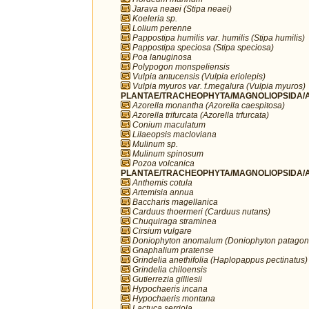
Jarava neaei (Stipa neaei)
Koeleria sp.
Lolium perenne
Pappostipa humilis var. humilis (Stipa humilis)
Pappostipa speciosa (Stipa speciosa)
Poa lanuginosa
Polypogon monspeliensis
Vulpia antucensis (Vulpia eriolepis)
Vulpia myuros var. f.megalura (Vulpia myuros)
PLANTAE/TRACHEOPHYTA/MAGNOLIOPSIDA/AP
Azorella monantha (Azorella caespitosa)
Azorella trifurcata (Azorella trfurcata)
Conium maculatum
Lilaeopsis macloviana
Mulinum sp.
Mulinum spinosum
Pozoa volcanica
PLANTAE/TRACHEOPHYTA/MAGNOLIOPSIDA/A
Anthemis cotula
Artemisia annua
Baccharis magellanica
Carduus thoermeri (Carduus nutans)
Chuquiraga straminea
Cirsium vulgare
Doniophyton anomalum (Doniophyton patagon
Gnaphalium pratense
Grindelia anethifolia (Haplopappus pectinatus)
Grindelia chiloensis
Gutierrezia gilliesii
Hypochaeris incana
Hypochaeris montana
Lactuca serriola