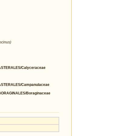
ocinus)
STERALES/Calyceraceae
STERALES/Campanulaceae
ORAGINALES/Boraginaceae