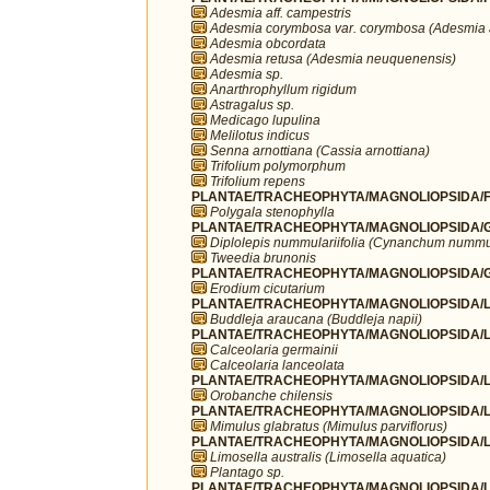
Adesmia aff. campestris
Adesmia corymbosa var. corymbosa (Adesmia 
Adesmia obcordata
Adesmia retusa (Adesmia neuquenensis)
Adesmia sp.
Anarthrophyllum rigidum
Astragalus sp.
Medicago lupulina
Melilotus indicus
Senna arnottiana (Cassia arnottiana)
Trifolium polymorphum
Trifolium repens
PLANTAE/TRACHEOPHYTA/MAGNOLIOPSIDA/FA
Polygala stenophylla
PLANTAE/TRACHEOPHYTA/MAGNOLIOPSIDA/G
Diplolepis nummulariifolia (Cynanchum nummul
Tweedia brunonis
PLANTAE/TRACHEOPHYTA/MAGNOLIOPSIDA/G
Erodium cicutarium
PLANTAE/TRACHEOPHYTA/MAGNOLIOPSIDA/LA
Buddleja araucana (Buddleja napii)
PLANTAE/TRACHEOPHYTA/MAGNOLIOPSIDA/LA
Calceolaria germainii
Calceolaria lanceolata
PLANTAE/TRACHEOPHYTA/MAGNOLIOPSIDA/L
Orobanche chilensis
PLANTAE/TRACHEOPHYTA/MAGNOLIOPSIDA/L
Mimulus glabratus (Mimulus parviflorus)
PLANTAE/TRACHEOPHYTA/MAGNOLIOPSIDA/LA
Limosella australis (Limosella aquatica)
Plantago sp.
PLANTAE/TRACHEOPHYTA/MAGNOLIOPSIDA/LA