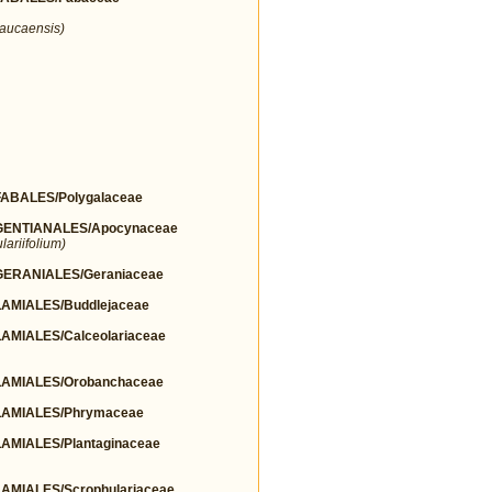
aucaensis)
BALES/Polygalaceae
ENTIANALES/Apocynaceae
ariifolium)
ERANIALES/Geraniaceae
MIALES/Buddlejaceae
MIALES/Calceolariaceae
AMIALES/Orobanchaceae
AMIALES/Phrymaceae
MIALES/Plantaginaceae
MIALES/Scrophulariaceae