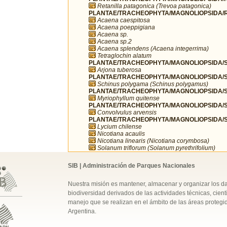
Retanilla patagonica (Trevoa patagonica)
PLANTAE/TRACHEOPHYTA/MAGNOLIOPSIDA/R
Acaena caespitosa
Acaena poeppigiana
Acaena sp.
Acaena sp.2
Acaena splendens (Acaena integerrima)
Tetraglochin alatum
PLANTAE/TRACHEOPHYTA/MAGNOLIOPSIDA/SA
Arjona tuberosa
PLANTAE/TRACHEOPHYTA/MAGNOLIOPSIDA/SA
Schinus polygama (Schinus polygamus)
PLANTAE/TRACHEOPHYTA/MAGNOLIOPSIDA/S
Myriophyllum quitense
PLANTAE/TRACHEOPHYTA/MAGNOLIOPSIDA/S
Convolvulus arvensis
PLANTAE/TRACHEOPHYTA/MAGNOLIOPSIDA/S
Lycium chilense
Nicotiana acaulis
Nicotiana linearis (Nicotiana corymbosa)
Solanum triflorum (Solanum pyrethrifolium)
SIB | Administración de Parques Nacionales
Nuestra misión es mantener, almacenar y organizar los d
biodiversidad derivados de las actividades técnicas, cientí
manejo que se realizan en el ámbito de las áreas protegi
Argentina.