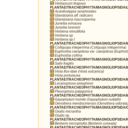
Verbascum thapsus
PLANTAE/TRACHEOPHYTA/MAGNOLIOPSIDA/L
Acantholippia seriphioides
Glandularia aff. radicans
Glandularia macrosperma
Junellia erinacea
Junellia lorentzii
Verbena minutifolia
Verbena sp.
Verbena sp.I
PLANTAE/TRACHEOPHYTA/MAGNOLIOPSIDA/MA
Colliguaja integerrima (Coliguaja integerrima)
Euphorbia caespitosa var. caespitosa (Euphorb
Euphorbia collina
PLANTAE/TRACHEOPHYTA/MAGNOLIOPSIDA/MA
Salix fragilis
PLANTAE/TRACHEOPHYTA/MAGNOLIOPSIDA/MA
Viola flos-idae (Viola vulcanica)
Viola portulacea
PLANTAE/TRACHEOPHYTA/MAGNOLIOPSIDA/M
Lecanophora ameghinoi
PLANTAE/TRACHEOPHYTA/MAGNOLIOPSIDA/M
Pleurophora patagonica
PLANTAE/TRACHEOPHYTA/MAGNOLIOPSIDA/M
Gayophytum humile (Gayophytum nuttallii)
Oenothera mendocinensis (Oenothera odorata
PLANTAE/TRACHEOPHYTA/MAGNOLIOPSIDA/OX
Oxalis micrantha
Oxalis sp.
PLANTAE/TRACHEOPHYTA/MAGNOLIOPSIDA/R
Berberis microphylla (Berberis cuneata)
PLANTAE/TRACHEOPHYTA/MAGNOLIOPSIDA/