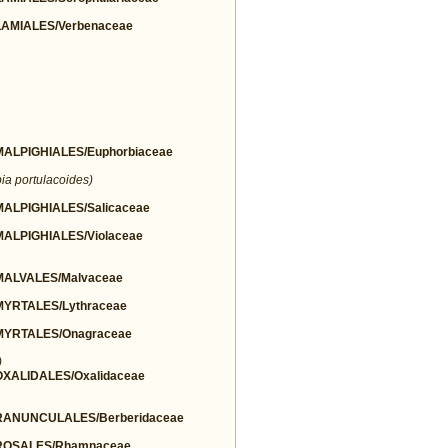
AMIALES/Verbenaceae
LPIGHIALES/Euphorbiaceae
ia portulacoides)
LPIGHIALES/Salicaceae
LPIGHIALES/Violaceae
ALVALES/Malvaceae
YRTALES/Lythraceae
YRTALES/Onagraceae
)
ALIDALES/Oxalidaceae
ANUNCULALES/Berberidaceae
ROSALES/Rhamnaceae