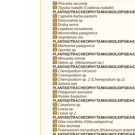
Phacelia secunda
Tiquilia nuttallii (Coldenia nuttallii)
PLANTAE/TRACHEOPHYTA/MAGNOLIOPSIDA/B
Capsella bursa-pastoris
Descurainia sp.
Draba verna
Lepidium bonariense
Menonvillea patagonica
Sisymbrium irio
PLANTAE/TRACHEOPHYTA/MAGNOLIOPSIDA/C
Maihuenia patagonica
Opuntia sp.
PLANTAE/TRACHEOPHYTA/MAGNOLIOPSIDA/C
Minuartia minuta
Silene sp. (Melandryum sp.)
PLANTAE/TRACHEOPHYTA/MAGNOLIOPSIDA/C
Chenopodium hircinum
Chenopodium sp.
Chenopodium sp. 2 (Chenopodium sp.2)
Salsola kali
PLANTAE/TRACHEOPHYTA/MAGNOLIOPSIDA/C
Polygonum aviculare
Rumex fueguinus
PLANTAE/TRACHEOPHYTA/MAGNOLIOPSIDA/C
Caiophora sp.
Loasa sp.
Loasa sp.2
PLANTAE/TRACHEOPHYTA/MAGNOLIOPSIDA/ER
Gilia crassifolia (Gilia patagonica)
Gilia laciniata
Polemonium micranthum (Polemonium antarct
PLANTAE/TRACHEOPHYTA/MAGNOLIOPSIDA/F