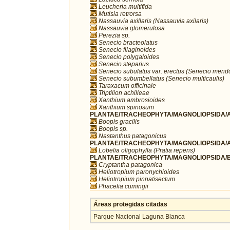
Leucheria multifida
Mutisia retrorsa
Nassauvia axillaris (Nassauvia axilaris)
Nassauvia glomerulosa
Perezia sp.
Senecio bracteolatus
Senecio filaginoides
Senecio polygaloides
Senecio steparius
Senecio subulatus var. erectus (Senecio mend
Senecio subumbellatus (Senecio multicaulis)
Taraxacum officinale
Triptilion achilleae
Xanthium ambrosioides
Xanthium spinosum
PLANTAE/TRACHEOPHYTA/MAGNOLIOPSIDA/A
Boopis gracilis
Boopis sp.
Nastanthus patagonicus
PLANTAE/TRACHEOPHYTA/MAGNOLIOPSIDA/A
Lobelia oligophylla (Pratia repens)
PLANTAE/TRACHEOPHYTA/MAGNOLIOPSIDA/B
Cryptantha patagonica
Heliotropium paronychioides
Heliotropium pinnatisectum
Phacelia cumingii
Áreas protegidas citadas
Parque Nacional Laguna Blanca