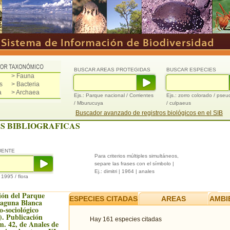
BUSCAR AREAS PROTEGIDAS
BUSCAR ESPECIES
> Fauna
s
> Bacteria
a
> Archaea
Ejs.: Parque nacional / Corrientes
Ejs.: zorro colorado / pse
/ Mburucuya
/ culpaeus
Buscador avanzado de registros biológicos en el SIB
S BIBLIOGRAFICAS
UENTE
Para criterios múltiples simultáneos,
separe las frases con el símbolo |
Ej.: dimitri | 1964 | anales
/ 1995 / flora
ión del Parque
ESPECIES CITADAS
AREAS
AMBI
Laguna Blanca
to-sociológico
). Publicación
Hay 161 especies citadas
m. 42, de Anales de