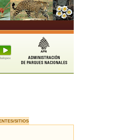
udalopex
ENTES/SITIOS