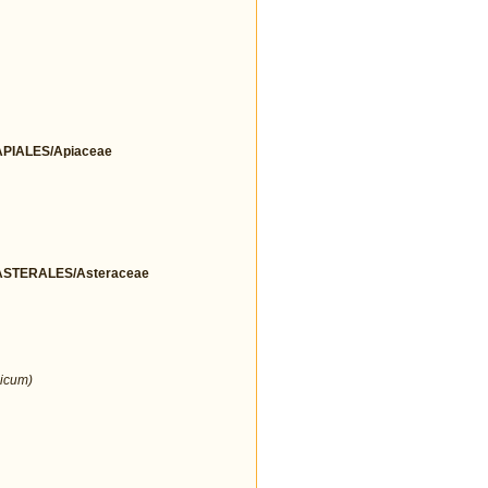
IALES/Apiaceae
STERALES/Asteraceae
icum)