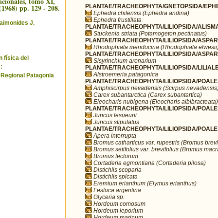
cionales, tomo XI,
(1968) pp. 129 - 208.
PLANTAE/TRACHEOPHYTA/GNETOPSIDA/EPHE
Ephedra chilensis (Ephedra andina)
Ephedra frustillata
aimonides J.
PLANTAE/TRACHEOPHYTA/LILIOPSIDA/ALISMA
Stuckenia striata (Potamogeton pectinatus)
PLANTAE/TRACHEOPHYTA/LILIOPSIDA/ASPARA
Rhodophiala mendocina (Rhodophiala elwesii
PLANTAE/TRACHEOPHYTA/LILIOPSIDA/ASPARA
 física del
Sisyrinchium arenarium
:
PLANTAE/TRACHEOPHYTA/LILIOPSIDA/LILIALES
Alstroemeria patagonica
 Regional Patagonia
PLANTAE/TRACHEOPHYTA/LILIOPSIDA/POALE
Amphiscirpus nevadensis (Scirpus nevadensis
Carex subantarctica (Carex subantartica)
Eleocharis nubigena (Eleocharis albibracteata)
PLANTAE/TRACHEOPHYTA/LILIOPSIDA/POALE
Juncus lesueurii
Juncus stipulatus
PLANTAE/TRACHEOPHYTA/LILIOPSIDA/POALE
Apera interrupta
Bromus catharticus var. rupestris (Bromus brevi
Bromus setifolius var. brevifolius (Bromus mac
Bromus tectorum
Cortaderia egmontiana (Cortaderia pilosa)
Distichlis scoparia
Distichlis spicata
Eremium erianthum (Elymus erianthus)
Festuca argentina
Glyceria sp.
Hordeum comosum
Hordeum leporium
Hordeum marinum