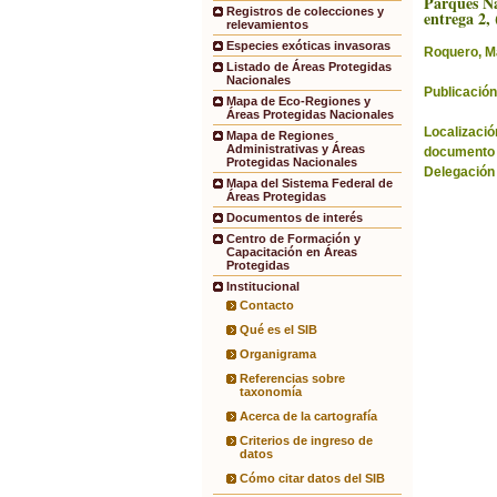
Parques Na
Registros de colecciones y
entrega 2, 
relevamientos
Especies exóticas invasoras
Roquero, M
Listado de Áreas Protegidas
Nacionales
Publicación
Mapa de Eco-Regiones y
Áreas Protegidas Nacionales
Localización
Mapa de Regiones
Administrativas y Áreas
documento 
Protegidas Nacionales
Delegación
Mapa del Sistema Federal de
Áreas Protegidas
Documentos de interés
Centro de Formación y
Capacitación en Áreas
Protegidas
Institucional
Contacto
Qué es el SIB
Organigrama
Referencias sobre
taxonomía
Acerca de la cartografía
Criterios de ingreso de
datos
Cómo citar datos del SIB