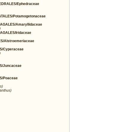
DRALES/Ephedraceae
TALES/Potamogetonaceae
GALES/Amaryllidaceae
)
GALES/Iridaceae
/Alstroemeriaceae
S/Cyperaceae
)
S/Juncaceae
S/Poaceae
s)
ranthus)