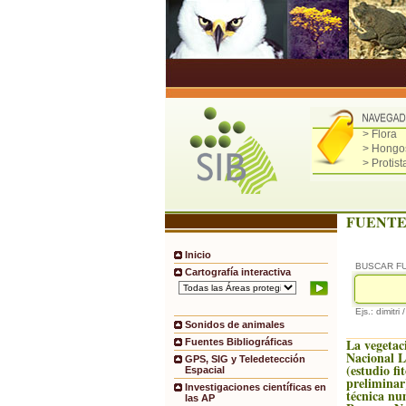
> Flora
> Hongo
> Protist
FUENTE
Inicio
BUSCAR F
Cartografía interactiva
Ejs.: dimitri 
Sonidos de animales
La vegetac
Fuentes Bibliográficas
Nacional 
GPS, SIG y Teledetección
(estudio fi
Espacial
preliminar
Investigaciones científicas en
técnica nu
las AP