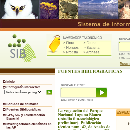
BUSCA
> Flora
> Fauna
> Hongos
> Bacteria
> Protista
> Archaea
Ejs.: Pa
/ Mburu
Buscad
FUENTES BIBLIOGRAFICAS
Inicio
BUSCAR FUENTE
Cartografía interactiva
Ejs.: dimitri / 1995 / flora
Sonidos de animales
La vegetación del Parque
Fuentes Bibliográficas
ESPEC
Nacional Laguna Blanca
GPS, SIG y Teledetección
(estudio fito-sociológico
Espacial
preliminar). Publicación
H
Investigaciones científicas en
técnica num. 42, de Anales de
las AP