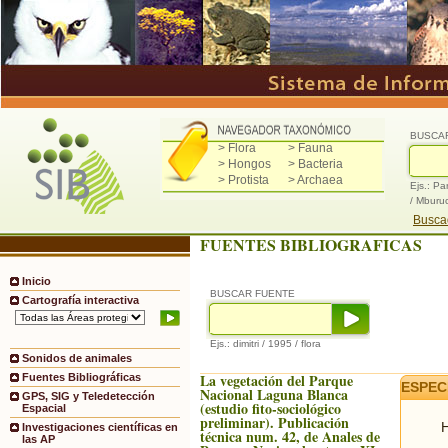
BUSCA
> Flora
> Fauna
> Hongos
> Bacteria
> Protista
> Archaea
Ejs.: Pa
/ Mburu
Buscad
FUENTES BIBLIOGRAFICAS
Inicio
BUSCAR FUENTE
Cartografía interactiva
Ejs.: dimitri / 1995 / flora
Sonidos de animales
La vegetación del Parque
Fuentes Bibliográficas
ESPEC
Nacional Laguna Blanca
GPS, SIG y Teledetección
(estudio fito-sociológico
Espacial
preliminar). Publicación
H
Investigaciones científicas en
técnica num. 42, de Anales de
las AP