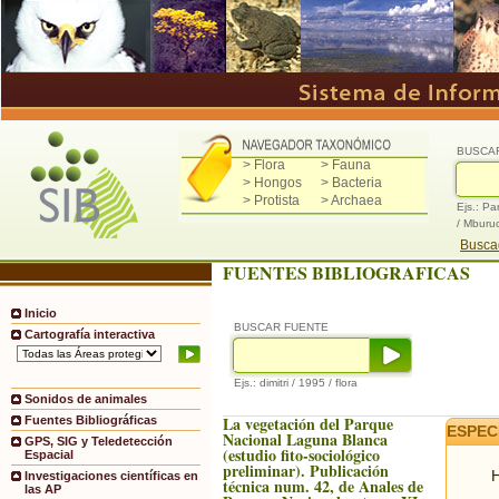
BUSCA
> Flora
> Fauna
> Hongos
> Bacteria
> Protista
> Archaea
Ejs.: Pa
/ Mburu
Buscad
FUENTES BIBLIOGRAFICAS
Inicio
BUSCAR FUENTE
Cartografía interactiva
Ejs.: dimitri / 1995 / flora
Sonidos de animales
La vegetación del Parque
Fuentes Bibliográficas
ESPEC
Nacional Laguna Blanca
GPS, SIG y Teledetección
(estudio fito-sociológico
Espacial
preliminar). Publicación
H
Investigaciones científicas en
técnica num. 42, de Anales de
las AP