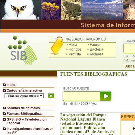
BUSCA
> Flora
> Fauna
> Hongos
> Bacteria
> Protista
> Archaea
Ejs.: Pa
/ Mburu
Buscad
FUENTES BIBLIOGRAFICAS
Inicio
BUSCAR FUENTE
Cartografía interactiva
Ejs.: dimitri / 1995 / flora
Sonidos de animales
La vegetación del Parque
Fuentes Bibliográficas
ESPEC
Nacional Laguna Blanca
GPS, SIG y Teledetección
(estudio fito-sociológico
Espacial
preliminar). Publicación
H
Investigaciones científicas en
técnica num. 42, de Anales de
las AP