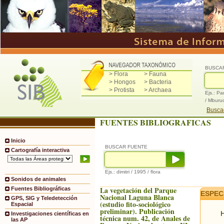
BUSCA
> Flora
> Fauna
> Hongos
> Bacteria
> Protista
> Archaea
Ejs.: Pa
/ Mburu
Buscad
FUENTES BIBLIOGRAFICAS
Inicio
BUSCAR FUENTE
Cartografía interactiva
Ejs.: dimitri / 1995 / flora
Sonidos de animales
La vegetación del Parque
Fuentes Bibliográficas
ESPEC
Nacional Laguna Blanca
GPS, SIG y Teledetección
(estudio fito-sociológico
Espacial
preliminar). Publicación
H
Investigaciones científicas en
técnica num. 42, de Anales de
las AP