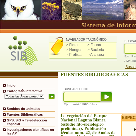
BUSCA
> Flora
> Fauna
> Hongos
> Bacteria
> Protista
> Archaea
Ejs.: Pa
/ Mburu
Buscad
FUENTES BIBLIOGRAFICAS
Inicio
BUSCAR FUENTE
Cartografía interactiva
Ejs.: dimitri / 1995 / flora
Sonidos de animales
La vegetación del Parque
Fuentes Bibliográficas
ESPEC
Nacional Laguna Blanca
GPS, SIG y Teledetección
(estudio fito-sociológico
Espacial
preliminar). Publicación
H
Investigaciones científicas en
técnica num. 42, de Anales de
las AP