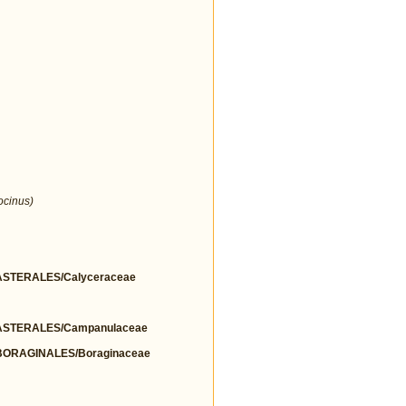
ocinus)
STERALES/Calyceraceae
STERALES/Campanulaceae
ORAGINALES/Boraginaceae