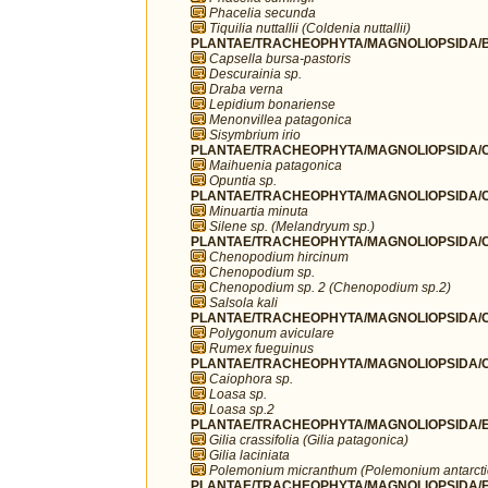
Phacelia secunda
Tiquilia nuttallii (Coldenia nuttallii)
PLANTAE/TRACHEOPHYTA/MAGNOLIOPSIDA/B
Capsella bursa-pastoris
Descurainia sp.
Draba verna
Lepidium bonariense
Menonvillea patagonica
Sisymbrium irio
PLANTAE/TRACHEOPHYTA/MAGNOLIOPSIDA/C
Maihuenia patagonica
Opuntia sp.
PLANTAE/TRACHEOPHYTA/MAGNOLIOPSIDA/C
Minuartia minuta
Silene sp. (Melandryum sp.)
PLANTAE/TRACHEOPHYTA/MAGNOLIOPSIDA/C
Chenopodium hircinum
Chenopodium sp.
Chenopodium sp. 2 (Chenopodium sp.2)
Salsola kali
PLANTAE/TRACHEOPHYTA/MAGNOLIOPSIDA/C
Polygonum aviculare
Rumex fueguinus
PLANTAE/TRACHEOPHYTA/MAGNOLIOPSIDA/C
Caiophora sp.
Loasa sp.
Loasa sp.2
PLANTAE/TRACHEOPHYTA/MAGNOLIOPSIDA/ER
Gilia crassifolia (Gilia patagonica)
Gilia laciniata
Polemonium micranthum (Polemonium antarct
PLANTAE/TRACHEOPHYTA/MAGNOLIOPSIDA/F