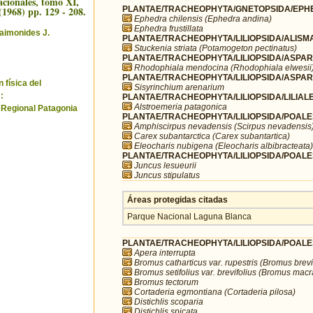
cionales, tomo XI,
(1968) pp. 129 - 208.
PLANTAE/TRACHEOPHYTA/GNETOPSIDA/EPHE
Ephedra chilensis (Ephedra andina)
Ephedra frustillata
aimonides J.
PLANTAE/TRACHEOPHYTA/LILIOPSIDA/ALISMA
Stuckenia striata (Potamogeton pectinatus)
PLANTAE/TRACHEOPHYTA/LILIOPSIDA/ASPARA
Rhodophiala mendocina (Rhodophiala elwesii
PLANTAE/TRACHEOPHYTA/LILIOPSIDA/ASPARA
 física del
Sisyrinchium arenarium
:
PLANTAE/TRACHEOPHYTA/LILIOPSIDA/LILIALES
Alstroemeria patagonica
 Regional Patagonia
PLANTAE/TRACHEOPHYTA/LILIOPSIDA/POALE
Amphiscirpus nevadensis (Scirpus nevadensis
Carex subantarctica (Carex subantartica)
Eleocharis nubigena (Eleocharis albibracteata)
PLANTAE/TRACHEOPHYTA/LILIOPSIDA/POALE
Juncus lesueurii
Juncus stipulatus
Áreas protegidas citadas
Parque Nacional Laguna Blanca
PLANTAE/TRACHEOPHYTA/LILIOPSIDA/POALE
Apera interrupta
Bromus catharticus var. rupestris (Bromus brevi
Bromus setifolius var. brevifolius (Bromus mac
Bromus tectorum
Cortaderia egmontiana (Cortaderia pilosa)
Distichlis scoparia
Distichlis spicata