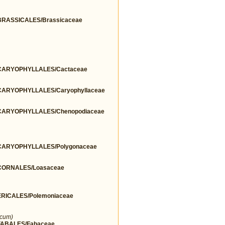
RASSICALES/Brassicaceae
ARYOPHYLLALES/Cactaceae
ARYOPHYLLALES/Caryophyllaceae
ARYOPHYLLALES/Chenopodiaceae
ARYOPHYLLALES/Polygonaceae
ORNALES/Loasaceae
ICALES/Polemoniaceae
icum)
ABALES/Fabaceae