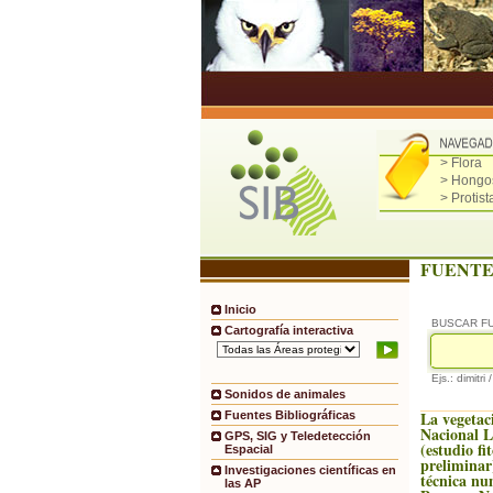
> Flora
> Hongo
> Protist
FUENTE
Inicio
BUSCAR F
Cartografía interactiva
Ejs.: dimitri 
Sonidos de animales
La vegetac
Fuentes Bibliográficas
Nacional 
GPS, SIG y Teledetección
(estudio fi
Espacial
preliminar
Investigaciones científicas en
técnica nu
las AP