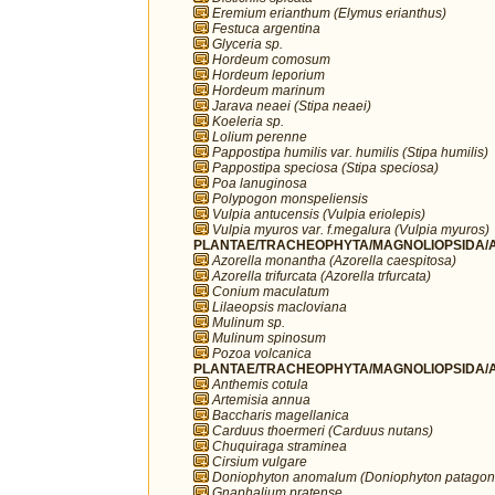
Eremium erianthum (Elymus erianthus)
Festuca argentina
Glyceria sp.
Hordeum comosum
Hordeum leporium
Hordeum marinum
Jarava neaei (Stipa neaei)
Koeleria sp.
Lolium perenne
Pappostipa humilis var. humilis (Stipa humilis)
Pappostipa speciosa (Stipa speciosa)
Poa lanuginosa
Polypogon monspeliensis
Vulpia antucensis (Vulpia eriolepis)
Vulpia myuros var. f.megalura (Vulpia myuros)
PLANTAE/TRACHEOPHYTA/MAGNOLIOPSIDA/AP
Azorella monantha (Azorella caespitosa)
Azorella trifurcata (Azorella trfurcata)
Conium maculatum
Lilaeopsis macloviana
Mulinum sp.
Mulinum spinosum
Pozoa volcanica
PLANTAE/TRACHEOPHYTA/MAGNOLIOPSIDA/A
Anthemis cotula
Artemisia annua
Baccharis magellanica
Carduus thoermeri (Carduus nutans)
Chuquiraga straminea
Cirsium vulgare
Doniophyton anomalum (Doniophyton patagon
Gnaphalium pratense