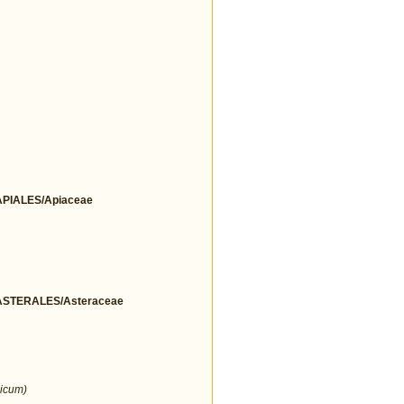
IALES/Apiaceae
STERALES/Asteraceae
icum)