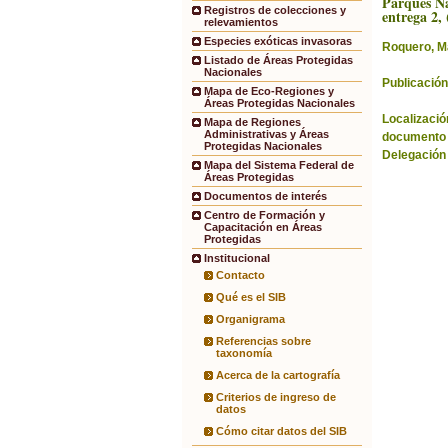
Parques Na
Registros de colecciones y
entrega 2, 
relevamientos
Especies exóticas invasoras
Roquero, M
Listado de Áreas Protegidas
Nacionales
Publicación
Mapa de Eco-Regiones y
Áreas Protegidas Nacionales
Localización
Mapa de Regiones
Administrativas y Áreas
documento 
Protegidas Nacionales
Delegación
Mapa del Sistema Federal de
Áreas Protegidas
Documentos de interés
Centro de Formación y
Capacitación en Áreas
Protegidas
Institucional
Contacto
Qué es el SIB
Organigrama
Referencias sobre
taxonomía
Acerca de la cartografía
Criterios de ingreso de
datos
Cómo citar datos del SIB