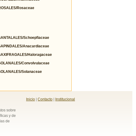
OSALES/Rosaceae
NTALALES/Schoepfiaceae
PINDALES/Anacardiaceae
AXIFRAGALES/Haloragaceae
OLANALES/Convolvulaceae
OLANALES/Solanaceae
Inicio
|
Contacto
|
Institucional
atos sobre
ficas y de
das de