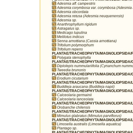
Adesmia aff. campestris
Adesmia corymbosa var. corymbosa (Adesmia 
Adesmia obcordata
Adesmia retusa (Adesmia neuquenensis)
Adesmia sp.
Anarthrophyllum rigidum
Astragalus sp.
Medicago lupulina
Melilotus indicus
Senna arnottiana (Cassia arnottiana)
Trifolium polymorphum
Trifolium repens
PLANTAE/TRACHEOPHYTA/MAGNOLIOPSIDA/FA
Polygala stenophylla
PLANTAE/TRACHEOPHYTA/MAGNOLIOPSIDA/G
Diplolepis nummulariifolia (Cynanchum nummul
Tweedia brunonis
PLANTAE/TRACHEOPHYTA/MAGNOLIOPSIDA/G
Erodium cicutarium
PLANTAE/TRACHEOPHYTA/MAGNOLIOPSIDA/LA
Buddleja araucana (Buddleja napii)
PLANTAE/TRACHEOPHYTA/MAGNOLIOPSIDA/LA
Calceolaria germainii
Calceolaria lanceolata
PLANTAE/TRACHEOPHYTA/MAGNOLIOPSIDA/L
Orobanche chilensis
PLANTAE/TRACHEOPHYTA/MAGNOLIOPSIDA/L
Mimulus glabratus (Mimulus parviflorus)
PLANTAE/TRACHEOPHYTA/MAGNOLIOPSIDA/LA
Limosella australis (Limosella aquatica)
Plantago sp.
PLANTAE/TRACHEOPHYTA/MAGNOLIOPSIDA/LA