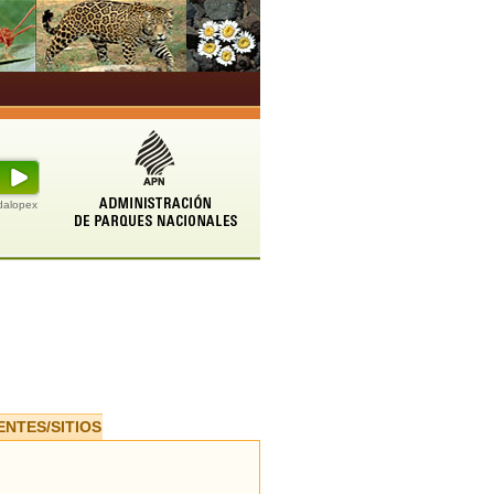
udalopex
ENTES/SITIOS