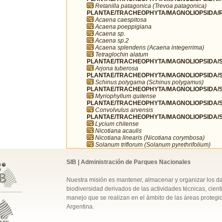
Retanilla patagonica (Trevoa patagonica)
PLANTAE/TRACHEOPHYTA/MAGNOLIOPSIDA/R
Acaena caespitosa
Acaena poeppigiana
Acaena sp.
Acaena sp.2
Acaena splendens (Acaena integerrima)
Tetraglochin alatum
PLANTAE/TRACHEOPHYTA/MAGNOLIOPSIDA/SA
Arjona tuberosa
PLANTAE/TRACHEOPHYTA/MAGNOLIOPSIDA/SA
Schinus polygama (Schinus polygamus)
PLANTAE/TRACHEOPHYTA/MAGNOLIOPSIDA/S
Myriophyllum quitense
PLANTAE/TRACHEOPHYTA/MAGNOLIOPSIDA/S
Convolvulus arvensis
PLANTAE/TRACHEOPHYTA/MAGNOLIOPSIDA/S
Lycium chilense
Nicotiana acaulis
Nicotiana linearis (Nicotiana corymbosa)
Solanum triflorum (Solanum pyrethrifolium)
SIB | Administración de Parques Nacionales
Nuestra misión es mantener, almacenar y organizar los d
biodiversidad derivados de las actividades técnicas, cientí
manejo que se realizan en el ámbito de las áreas protegi
Argentina.