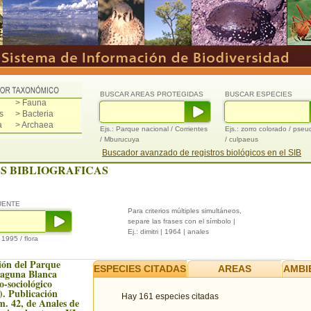
BUSCAR AREAS PROTEGIDAS
BUSCAR ESPECIES
> Fauna
s
> Bacteria
a
> Archaea
Ejs.: Parque nacional / Corrientes
Ejs.: zorro colorado / pse
/ Mburucuya
/ culpaeus
Buscador avanzado de registros biológicos en el SIB
S BIBLIOGRAFICAS
UENTE
Para criterios múltiples simultáneos,
separe las frases con el símbolo |
Ej.: dimitri | 1964 | anales
/ 1995 / flora
ión del Parque
ESPECIES CITADAS
AREAS
AMBI
Laguna Blanca
to-sociológico
). Publicación
Hay 161 especies citadas
m. 42, de Anales de