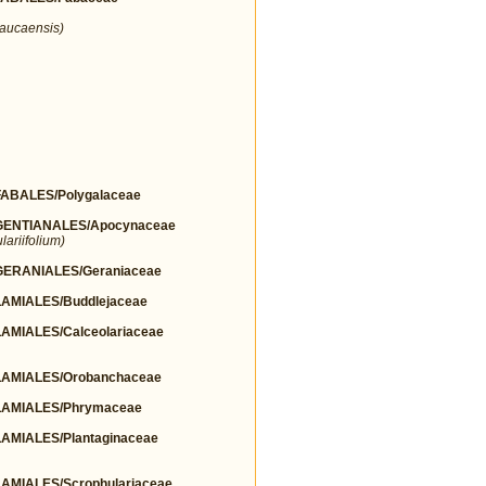
aucaensis)
BALES/Polygalaceae
ENTIANALES/Apocynaceae
ariifolium)
ERANIALES/Geraniaceae
MIALES/Buddlejaceae
MIALES/Calceolariaceae
AMIALES/Orobanchaceae
AMIALES/Phrymaceae
MIALES/Plantaginaceae
MIALES/Scrophulariaceae