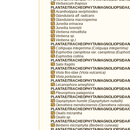
Verbascum thapsus
PLANTAE/TRACHEOPHYTA/MAGNOLIOPSIDA/L
Acantholippia seriphioides
Glandularia aff. radicans
Glandularia macrosperma
Junellia erinacea
Junellia lorentzii
Verbena minutifolia
Verbena sp.
Verbena sp.I
PLANTAE/TRACHEOPHYTA/MAGNOLIOPSIDA/MA
Colliguaja integerrima (Coliguaja integerrima)
Euphorbia caespitosa var. caespitosa (Euphorb
Euphorbia collina
PLANTAE/TRACHEOPHYTA/MAGNOLIOPSIDA/MA
Salix fragilis
PLANTAE/TRACHEOPHYTA/MAGNOLIOPSIDA/MA
Viola flos-idae (Viola vulcanica)
Viola portulacea
PLANTAE/TRACHEOPHYTA/MAGNOLIOPSIDA/M
Lecanophora ameghinoi
PLANTAE/TRACHEOPHYTA/MAGNOLIOPSIDA/M
Pleurophora patagonica
PLANTAE/TRACHEOPHYTA/MAGNOLIOPSIDA/M
Gayophytum humile (Gayophytum nuttallii)
Oenothera mendocinensis (Oenothera odorata
PLANTAE/TRACHEOPHYTA/MAGNOLIOPSIDA/OX
Oxalis micrantha
Oxalis sp.
PLANTAE/TRACHEOPHYTA/MAGNOLIOPSIDA/R
Berberis microphylla (Berberis cuneata)
PLANTAE/TRACHEOPHYTA/MAGNOLIOPSIDA/