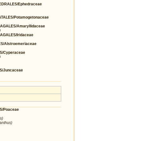
DRALES/Ephedraceae
TALES/Potamogetonaceae
GALES/Amaryllidaceae
)
GALES/Iridaceae
/Alstroemeriaceae
S/Cyperaceae
)
S/Juncaceae
S/Poaceae
s)
ranthus)