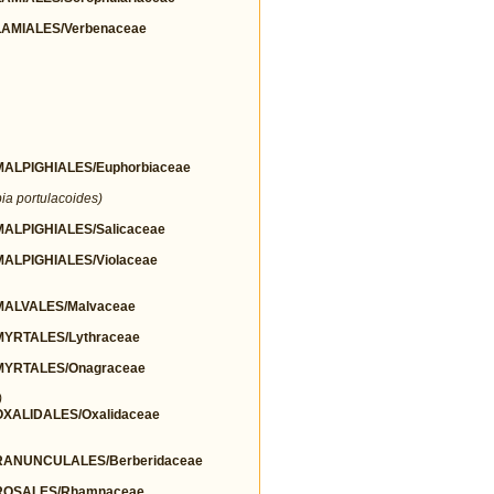
AMIALES/Verbenaceae
LPIGHIALES/Euphorbiaceae
ia portulacoides)
LPIGHIALES/Salicaceae
LPIGHIALES/Violaceae
ALVALES/Malvaceae
YRTALES/Lythraceae
YRTALES/Onagraceae
)
ALIDALES/Oxalidaceae
ANUNCULALES/Berberidaceae
ROSALES/Rhamnaceae