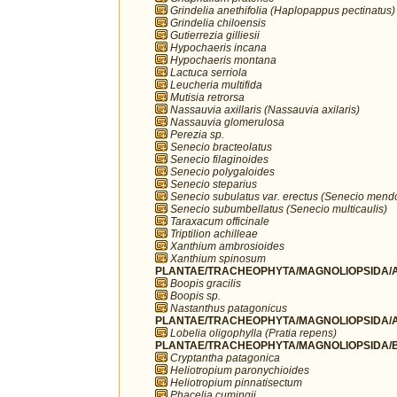
Grindelia anethifolia (Haplopappus pectinatus)
Grindelia chiloensis
Gutierrezia gilliesii
Hypochaeris incana
Hypochaeris montana
Lactuca serriola
Leucheria multifida
Mutisia retrorsa
Nassauvia axillaris (Nassauvia axilaris)
Nassauvia glomerulosa
Perezia sp.
Senecio bracteolatus
Senecio filaginoides
Senecio polygaloides
Senecio steparius
Senecio subulatus var. erectus (Senecio mend
Senecio subumbellatus (Senecio multicaulis)
Taraxacum officinale
Triptilion achilleae
Xanthium ambrosioides
Xanthium spinosum
PLANTAE/TRACHEOPHYTA/MAGNOLIOPSIDA/A
Boopis gracilis
Boopis sp.
Nastanthus patagonicus
PLANTAE/TRACHEOPHYTA/MAGNOLIOPSIDA/A
Lobelia oligophylla (Pratia repens)
PLANTAE/TRACHEOPHYTA/MAGNOLIOPSIDA/B
Cryptantha patagonica
Heliotropium paronychioides
Heliotropium pinnatisectum
Phacelia cumingii