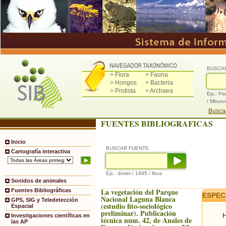
BUSCA
> Flora
> Fauna
> Hongos
> Bacteria
> Protista
> Archaea
Ejs.: Pa
/ Mburu
Buscad
FUENTES BIBLIOGRAFICAS
Inicio
BUSCAR FUENTE
Cartografía interactiva
Ejs.: dimitri / 1995 / flora
Sonidos de animales
La vegetación del Parque
Fuentes Bibliográficas
ESPEC
Nacional Laguna Blanca
GPS, SIG y Teledetección
(estudio fito-sociológico
Espacial
preliminar). Publicación
H
Investigaciones científicas en
técnica num. 42, de Anales de
las AP