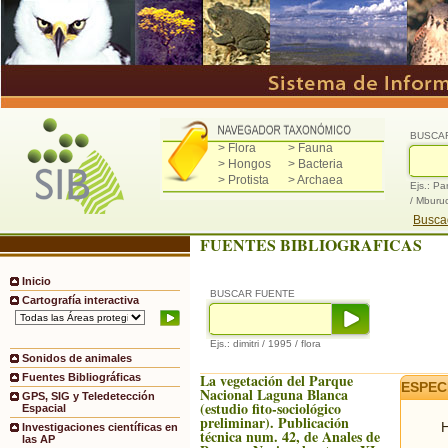
BUSCA
> Flora
> Fauna
> Hongos
> Bacteria
> Protista
> Archaea
Ejs.: Pa
/ Mburu
Buscad
FUENTES BIBLIOGRAFICAS
Inicio
BUSCAR FUENTE
Cartografía interactiva
Ejs.: dimitri / 1995 / flora
Sonidos de animales
La vegetación del Parque
Fuentes Bibliográficas
ESPEC
Nacional Laguna Blanca
GPS, SIG y Teledetección
(estudio fito-sociológico
Espacial
preliminar). Publicación
H
Investigaciones científicas en
técnica num. 42, de Anales de
las AP