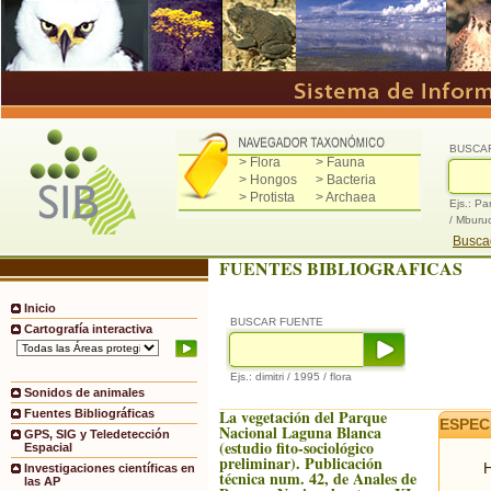
BUSCA
> Flora
> Fauna
> Hongos
> Bacteria
> Protista
> Archaea
Ejs.: Pa
/ Mburu
Buscad
FUENTES BIBLIOGRAFICAS
Inicio
BUSCAR FUENTE
Cartografía interactiva
Ejs.: dimitri / 1995 / flora
Sonidos de animales
La vegetación del Parque
Fuentes Bibliográficas
ESPEC
Nacional Laguna Blanca
GPS, SIG y Teledetección
(estudio fito-sociológico
Espacial
preliminar). Publicación
H
Investigaciones científicas en
técnica num. 42, de Anales de
las AP