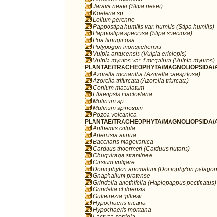
Jarava neaei (Stipa neaei)
Koeleria sp.
Lolium perenne
Pappostipa humilis var. humilis (Stipa humilis)
Pappostipa speciosa (Stipa speciosa)
Poa lanuginosa
Polypogon monspeliensis
Vulpia antucensis (Vulpia eriolepis)
Vulpia myuros var. f.megalura (Vulpia myuros)
PLANTAE/TRACHEOPHYTA/MAGNOLIOPSIDA/AP
Azorella monantha (Azorella caespitosa)
Azorella trifurcata (Azorella trfurcata)
Conium maculatum
Lilaeopsis macloviana
Mulinum sp.
Mulinum spinosum
Pozoa volcanica
PLANTAE/TRACHEOPHYTA/MAGNOLIOPSIDA/A
Anthemis cotula
Artemisia annua
Baccharis magellanica
Carduus thoermeri (Carduus nutans)
Chuquiraga straminea
Cirsium vulgare
Doniophyton anomalum (Doniophyton patagon
Gnaphalium pratense
Grindelia anethifolia (Haplopappus pectinatus)
Grindelia chiloensis
Gutierrezia gilliesii
Hypochaeris incana
Hypochaeris montana
Lactuca serriola