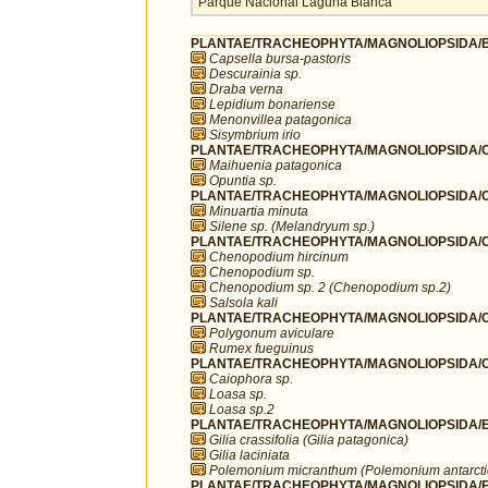
Parque Nacional Laguna Blanca
PLANTAE/TRACHEOPHYTA/MAGNOLIOPSIDA/B
Capsella bursa-pastoris
Descurainia sp.
Draba verna
Lepidium bonariense
Menonvillea patagonica
Sisymbrium irio
PLANTAE/TRACHEOPHYTA/MAGNOLIOPSIDA/C
Maihuenia patagonica
Opuntia sp.
PLANTAE/TRACHEOPHYTA/MAGNOLIOPSIDA/C
Minuartia minuta
Silene sp. (Melandryum sp.)
PLANTAE/TRACHEOPHYTA/MAGNOLIOPSIDA/C
Chenopodium hircinum
Chenopodium sp.
Chenopodium sp. 2 (Chenopodium sp.2)
Salsola kali
PLANTAE/TRACHEOPHYTA/MAGNOLIOPSIDA/C
Polygonum aviculare
Rumex fueguinus
PLANTAE/TRACHEOPHYTA/MAGNOLIOPSIDA/C
Caiophora sp.
Loasa sp.
Loasa sp.2
PLANTAE/TRACHEOPHYTA/MAGNOLIOPSIDA/ER
Gilia crassifolia (Gilia patagonica)
Gilia laciniata
Polemonium micranthum (Polemonium antarct
PLANTAE/TRACHEOPHYTA/MAGNOLIOPSIDA/F