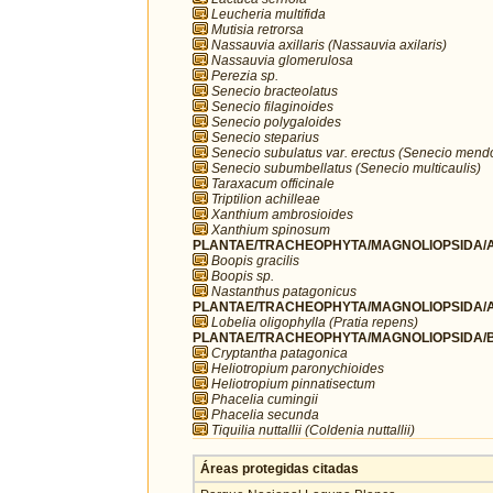
Leucheria multifida
Mutisia retrorsa
Nassauvia axillaris (Nassauvia axilaris)
Nassauvia glomerulosa
Perezia sp.
Senecio bracteolatus
Senecio filaginoides
Senecio polygaloides
Senecio steparius
Senecio subulatus var. erectus (Senecio mend
Senecio subumbellatus (Senecio multicaulis)
Taraxacum officinale
Triptilion achilleae
Xanthium ambrosioides
Xanthium spinosum
PLANTAE/TRACHEOPHYTA/MAGNOLIOPSIDA/A
Boopis gracilis
Boopis sp.
Nastanthus patagonicus
PLANTAE/TRACHEOPHYTA/MAGNOLIOPSIDA/A
Lobelia oligophylla (Pratia repens)
PLANTAE/TRACHEOPHYTA/MAGNOLIOPSIDA/B
Cryptantha patagonica
Heliotropium paronychioides
Heliotropium pinnatisectum
Phacelia cumingii
Phacelia secunda
Tiquilia nuttallii (Coldenia nuttallii)
Áreas protegidas citadas