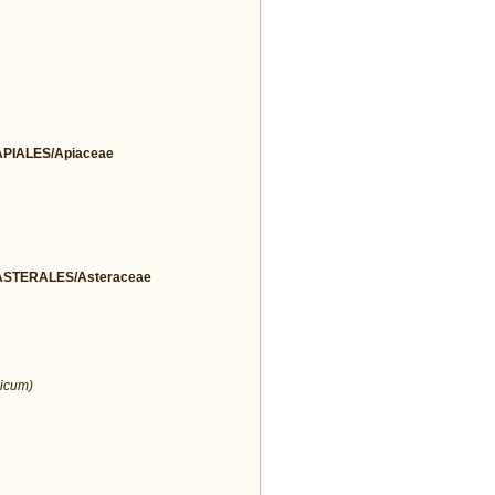
IALES/Apiaceae
STERALES/Asteraceae
icum)