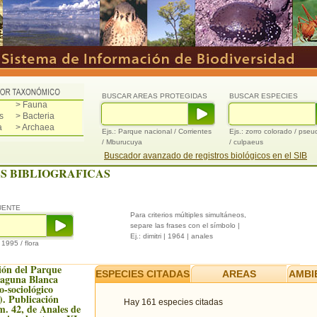
BUSCAR AREAS PROTEGIDAS
BUSCAR ESPECIES
> Fauna
s
> Bacteria
a
> Archaea
Ejs.: Parque nacional / Corrientes
Ejs.: zorro colorado / pse
/ Mburucuya
/ culpaeus
Buscador avanzado de registros biológicos en el SIB
S BIBLIOGRAFICAS
UENTE
Para criterios múltiples simultáneos,
separe las frases con el símbolo |
Ej.: dimitri | 1964 | anales
/ 1995 / flora
ión del Parque
ESPECIES CITADAS
AREAS
AMBI
Laguna Blanca
to-sociológico
). Publicación
Hay 161 especies citadas
m. 42, de Anales de