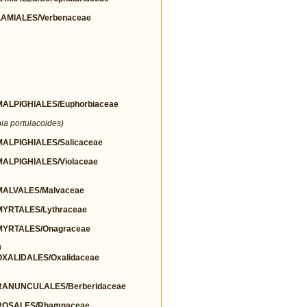
AMIALES/Verbenaceae
LPIGHIALES/Euphorbiaceae
ia portulacoides)
LPIGHIALES/Salicaceae
LPIGHIALES/Violaceae
ALVALES/Malvaceae
YRTALES/Lythraceae
YRTALES/Onagraceae
)
ALIDALES/Oxalidaceae
ANUNCULALES/Berberidaceae
ROSALES/Rhamnaceae