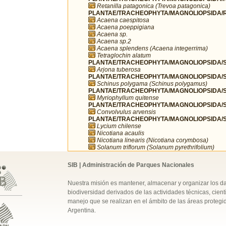
Retanilla patagonica (Trevoa patagonica)
PLANTAE/TRACHEOPHYTA/MAGNOLIOPSIDA/R
Acaena caespitosa
Acaena poeppigiana
Acaena sp.
Acaena sp.2
Acaena splendens (Acaena integerrima)
Tetraglochin alatum
PLANTAE/TRACHEOPHYTA/MAGNOLIOPSIDA/SA
Arjona tuberosa
PLANTAE/TRACHEOPHYTA/MAGNOLIOPSIDA/SA
Schinus polygama (Schinus polygamus)
PLANTAE/TRACHEOPHYTA/MAGNOLIOPSIDA/S
Myriophyllum quitense
PLANTAE/TRACHEOPHYTA/MAGNOLIOPSIDA/S
Convolvulus arvensis
PLANTAE/TRACHEOPHYTA/MAGNOLIOPSIDA/S
Lycium chilense
Nicotiana acaulis
Nicotiana linearis (Nicotiana corymbosa)
Solanum triflorum (Solanum pyrethrifolium)
SIB | Administración de Parques Nacionales
Nuestra misión es mantener, almacenar y organizar los d
biodiversidad derivados de las actividades técnicas, cientí
manejo que se realizan en el ámbito de las áreas protegi
Argentina.