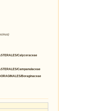
ocinus)
STERALES/Calyceraceae
STERALES/Campanulaceae
ORAGINALES/Boraginaceae