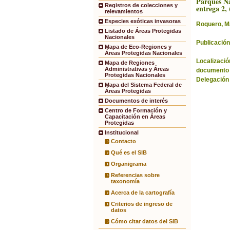
Parques Na
Registros de colecciones y
entrega 2, 
relevamientos
Especies exóticas invasoras
Roquero, M
Listado de Áreas Protegidas
Nacionales
Publicación
Mapa de Eco-Regiones y
Áreas Protegidas Nacionales
Localización
Mapa de Regiones
Administrativas y Áreas
documento 
Protegidas Nacionales
Delegación
Mapa del Sistema Federal de
Áreas Protegidas
Documentos de interés
Centro de Formación y
Capacitación en Áreas
Protegidas
Institucional
Contacto
Qué es el SIB
Organigrama
Referencias sobre
taxonomía
Acerca de la cartografía
Criterios de ingreso de
datos
Cómo citar datos del SIB