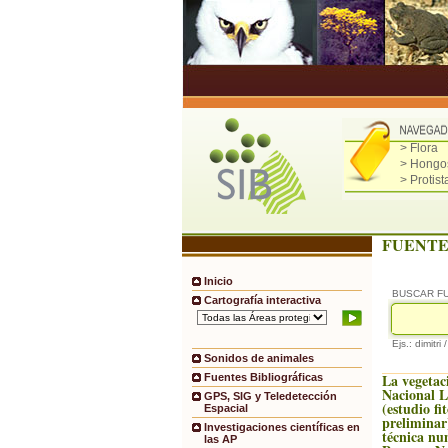
> Flora
> Hongo
> Protist
FUENTE
Inicio
BUSCAR F
Cartografía interactiva
Ejs.: dimitri 
Sonidos de animales
La vegetac
Fuentes Bibliográficas
Nacional 
GPS, SIG y Teledetección
(estudio fi
Espacial
preliminar
Investigaciones científicas en
técnica nu
las AP