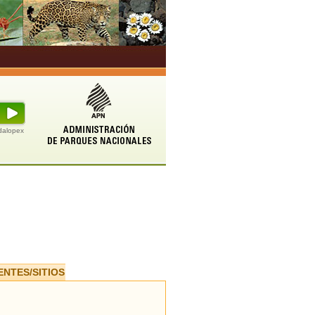
udalopex
ENTES/SITIOS