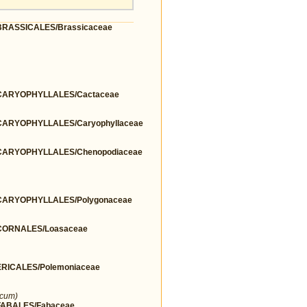
RASSICALES/Brassicaceae
ARYOPHYLLALES/Cactaceae
ARYOPHYLLALES/Caryophyllaceae
ARYOPHYLLALES/Chenopodiaceae
ARYOPHYLLALES/Polygonaceae
ORNALES/Loasaceae
ICALES/Polemoniaceae
icum)
ABALES/Fabaceae