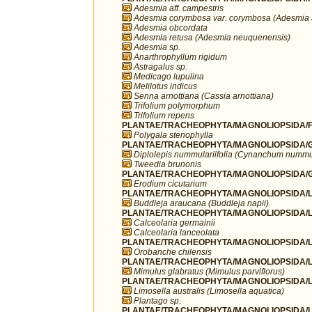
Adesmia aff. campestris
Adesmia corymbosa var. corymbosa (Adesmia 
Adesmia obcordata
Adesmia retusa (Adesmia neuquenensis)
Adesmia sp.
Anarthrophyllum rigidum
Astragalus sp.
Medicago lupulina
Melilotus indicus
Senna arnottiana (Cassia arnottiana)
Trifolium polymorphum
Trifolium repens
PLANTAE/TRACHEOPHYTA/MAGNOLIOPSIDA/FA
Polygala stenophylla
PLANTAE/TRACHEOPHYTA/MAGNOLIOPSIDA/G
Diplolepis nummulariifolia (Cynanchum nummul
Tweedia brunonis
PLANTAE/TRACHEOPHYTA/MAGNOLIOPSIDA/G
Erodium cicutarium
PLANTAE/TRACHEOPHYTA/MAGNOLIOPSIDA/LA
Buddleja araucana (Buddleja napii)
PLANTAE/TRACHEOPHYTA/MAGNOLIOPSIDA/LA
Calceolaria germainii
Calceolaria lanceolata
PLANTAE/TRACHEOPHYTA/MAGNOLIOPSIDA/L
Orobanche chilensis
PLANTAE/TRACHEOPHYTA/MAGNOLIOPSIDA/L
Mimulus glabratus (Mimulus parviflorus)
PLANTAE/TRACHEOPHYTA/MAGNOLIOPSIDA/LA
Limosella australis (Limosella aquatica)
Plantago sp.
PLANTAE/TRACHEOPHYTA/MAGNOLIOPSIDA/LA