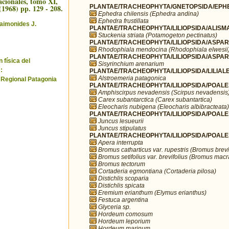
cionales, tomo XI,
(1968) pp. 129 - 208.
PLANTAE/TRACHEOPHYTA/GNETOPSIDA/EPHE
Ephedra chilensis (Ephedra andina)
Ephedra frustillata
aimonides J.
PLANTAE/TRACHEOPHYTA/LILIOPSIDA/ALISMA
Stuckenia striata (Potamogeton pectinatus)
PLANTAE/TRACHEOPHYTA/LILIOPSIDA/ASPARA
Rhodophiala mendocina (Rhodophiala elwesii
PLANTAE/TRACHEOPHYTA/LILIOPSIDA/ASPARA
 física del
Sisyrinchium arenarium
:
PLANTAE/TRACHEOPHYTA/LILIOPSIDA/LILIALES
Alstroemeria patagonica
 Regional Patagonia
PLANTAE/TRACHEOPHYTA/LILIOPSIDA/POALE
Amphiscirpus nevadensis (Scirpus nevadensis
Carex subantarctica (Carex subantartica)
Eleocharis nubigena (Eleocharis albibracteata)
PLANTAE/TRACHEOPHYTA/LILIOPSIDA/POALE
Juncus lesueurii
Juncus stipulatus
PLANTAE/TRACHEOPHYTA/LILIOPSIDA/POALE
Apera interrupta
Bromus catharticus var. rupestris (Bromus brevi
Bromus setifolius var. brevifolius (Bromus mac
Bromus tectorum
Cortaderia egmontiana (Cortaderia pilosa)
Distichlis scoparia
Distichlis spicata
Eremium erianthum (Elymus erianthus)
Festuca argentina
Glyceria sp.
Hordeum comosum
Hordeum leporium
Hordeum marinum