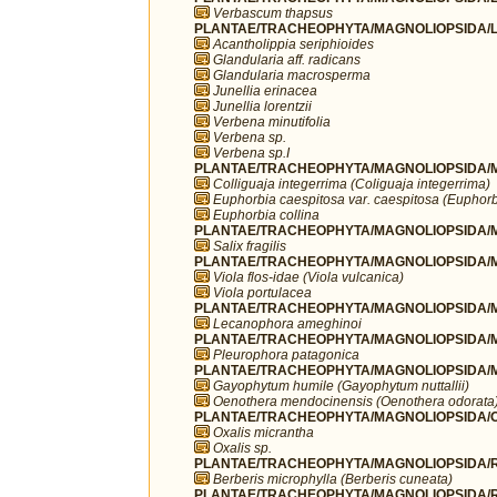
Verbascum thapsus
PLANTAE/TRACHEOPHYTA/MAGNOLIOPSIDA/L
Acantholippia seriphioides
Glandularia aff. radicans
Glandularia macrosperma
Junellia erinacea
Junellia lorentzii
Verbena minutifolia
Verbena sp.
Verbena sp.I
PLANTAE/TRACHEOPHYTA/MAGNOLIOPSIDA/MA
Colliguaja integerrima (Coliguaja integerrima)
Euphorbia caespitosa var. caespitosa (Euphorb
Euphorbia collina
PLANTAE/TRACHEOPHYTA/MAGNOLIOPSIDA/MA
Salix fragilis
PLANTAE/TRACHEOPHYTA/MAGNOLIOPSIDA/MA
Viola flos-idae (Viola vulcanica)
Viola portulacea
PLANTAE/TRACHEOPHYTA/MAGNOLIOPSIDA/M
Lecanophora ameghinoi
PLANTAE/TRACHEOPHYTA/MAGNOLIOPSIDA/M
Pleurophora patagonica
PLANTAE/TRACHEOPHYTA/MAGNOLIOPSIDA/M
Gayophytum humile (Gayophytum nuttallii)
Oenothera mendocinensis (Oenothera odorata
PLANTAE/TRACHEOPHYTA/MAGNOLIOPSIDA/OX
Oxalis micrantha
Oxalis sp.
PLANTAE/TRACHEOPHYTA/MAGNOLIOPSIDA/R
Berberis microphylla (Berberis cuneata)
PLANTAE/TRACHEOPHYTA/MAGNOLIOPSIDA/