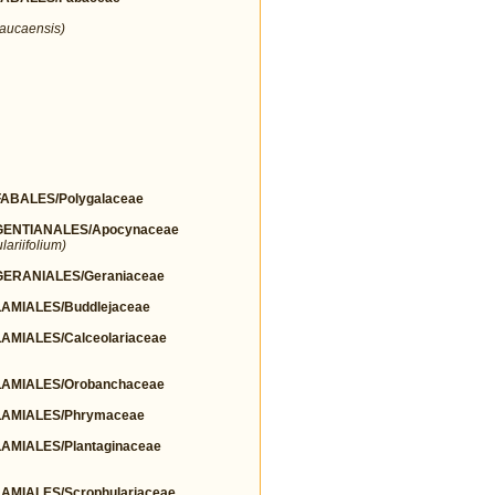
aucaensis)
BALES/Polygalaceae
ENTIANALES/Apocynaceae
ariifolium)
ERANIALES/Geraniaceae
MIALES/Buddlejaceae
MIALES/Calceolariaceae
AMIALES/Orobanchaceae
AMIALES/Phrymaceae
MIALES/Plantaginaceae
MIALES/Scrophulariaceae