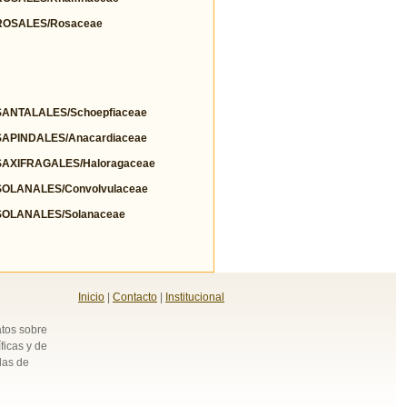
OSALES/Rosaceae
NTALALES/Schoepfiaceae
PINDALES/Anacardiaceae
AXIFRAGALES/Haloragaceae
OLANALES/Convolvulaceae
OLANALES/Solanaceae
Inicio
|
Contacto
|
Institucional
atos sobre
ficas y de
das de