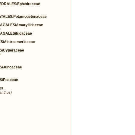
DRALES/Ephedraceae
TALES/Potamogetonaceae
GALES/Amaryllidaceae
)
GALES/Iridaceae
/Alstroemeriaceae
S/Cyperaceae
)
S/Juncaceae
S/Poaceae
s)
ranthus)