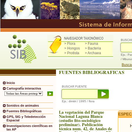
BUSCA
> Flora
> Fauna
> Hongos
> Bacteria
> Protista
> Archaea
Ejs.: Pa
/ Mburu
Buscad
FUENTES BIBLIOGRAFICAS
Inicio
BUSCAR FUENTE
Cartografía interactiva
Ejs.: dimitri / 1995 / flora
Sonidos de animales
La vegetación del Parque
Fuentes Bibliográficas
ESPEC
Nacional Laguna Blanca
GPS, SIG y Teledetección
(estudio fito-sociológico
Espacial
preliminar). Publicación
H
Investigaciones científicas en
técnica num. 42, de Anales de
las AP