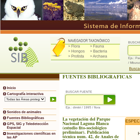
BUSCA
> Flora
> Fauna
> Hongos
> Bacteria
> Protista
> Archaea
Ejs.: Pa
/ Mburu
Buscad
FUENTES BIBLIOGRAFICAS
Inicio
BUSCAR FUENTE
Cartografía interactiva
Ejs.: dimitri / 1995 / flora
Sonidos de animales
La vegetación del Parque
Fuentes Bibliográficas
ESPEC
Nacional Laguna Blanca
GPS, SIG y Teledetección
(estudio fito-sociológico
Espacial
preliminar). Publicación
H
Investigaciones científicas en
técnica num. 42, de Anales de
las AP