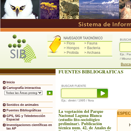
BUSCA
> Flora
> Fauna
> Hongos
> Bacteria
> Protista
> Archaea
Ejs.: Pa
/ Mburu
Buscad
FUENTES BIBLIOGRAFICAS
Inicio
BUSCAR FUENTE
Cartografía interactiva
Ejs.: dimitri / 1995 / flora
Sonidos de animales
La vegetación del Parque
Fuentes Bibliográficas
ESPEC
Nacional Laguna Blanca
GPS, SIG y Teledetección
(estudio fito-sociológico
Espacial
preliminar). Publicación
H
Investigaciones científicas en
técnica num. 42, de Anales de
las AP