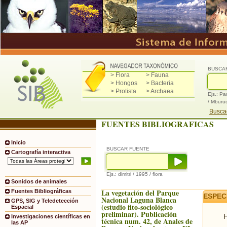
BUSCA
> Flora
> Fauna
> Hongos
> Bacteria
> Protista
> Archaea
Ejs.: Pa
/ Mburu
Buscad
FUENTES BIBLIOGRAFICAS
Inicio
BUSCAR FUENTE
Cartografía interactiva
Ejs.: dimitri / 1995 / flora
Sonidos de animales
La vegetación del Parque
Fuentes Bibliográficas
ESPEC
Nacional Laguna Blanca
GPS, SIG y Teledetección
(estudio fito-sociológico
Espacial
preliminar). Publicación
H
Investigaciones científicas en
técnica num. 42, de Anales de
las AP