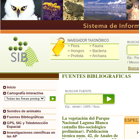
BUSCA
> Flora
> Fauna
> Hongos
> Bacteria
> Protista
> Archaea
Ejs.: Pa
/ Mburu
Buscad
FUENTES BIBLIOGRAFICAS
Inicio
BUSCAR FUENTE
Cartografía interactiva
Ejs.: dimitri / 1995 / flora
Sonidos de animales
La vegetación del Parque
Fuentes Bibliográficas
ESPEC
Nacional Laguna Blanca
GPS, SIG y Teledetección
(estudio fito-sociológico
Espacial
preliminar). Publicación
H
Investigaciones científicas en
técnica num. 42, de Anales de
las AP